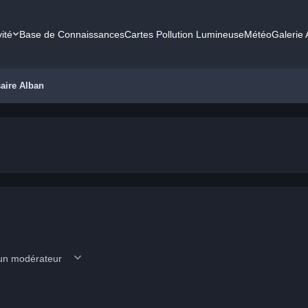
vité
Base de Connaissances
Cartes Pollution Lumineuse
Météo
Galerie
aire Alban