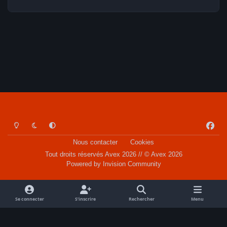
Light Mode
Dark Mode
System Preference
f
a
Nous contacter
Cookies
c
Tout droits réservés Avex 2026 // © Avex 2026
e
Powered by
Invision Community
b
o
o
Se connecter
S’inscrire
Rechercher
Menu
k