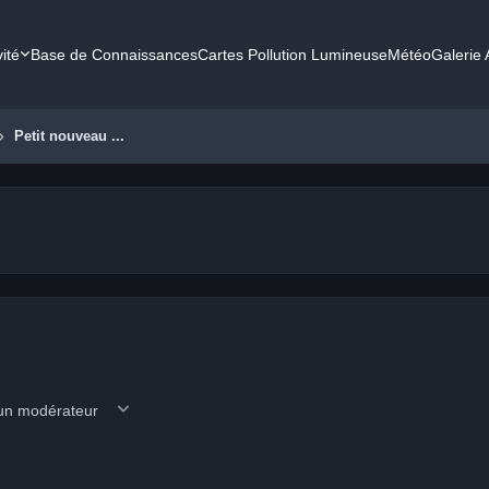
vité
Base de Connaissances
Cartes Pollution Lumineuse
Météo
Galerie
Petit nouveau ...