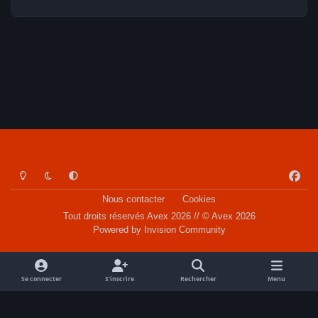
Light Mode
Dark Mode
System Preference
f
a
Nous contacter
Cookies
c
Tout droits réservés Avex 2026 // © Avex 2026
e
Powered by
Invision Community
b
o
o
Se connecter
S’inscrire
Rechercher
Menu
k