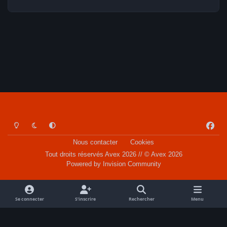
Light Mode
Dark Mode
System Preference
f
a
Nous contacter
Cookies
c
Tout droits réservés Avex 2026 // © Avex 2026
e
Powered by
Invision Community
b
o
o
Se connecter
S’inscrire
Rechercher
Menu
k