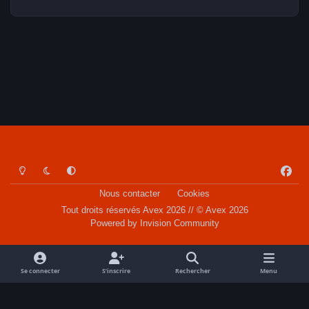
Light Mode
Dark Mode
System Preference
f
a
Nous contacter
Cookies
c
Tout droits réservés Avex 2026 // © Avex 2026
e
Powered by
Invision Community
b
o
o
Se connecter
S’inscrire
Rechercher
Menu
k