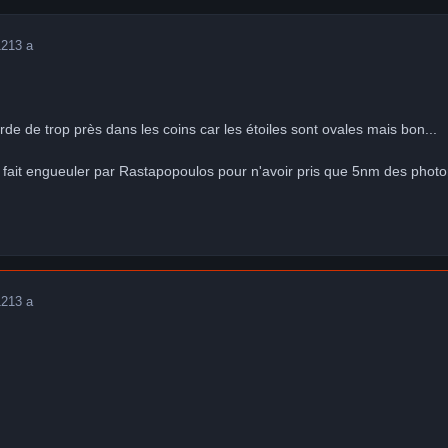
12
13 a
rde de trop près dans les coins car les étoiles sont ovales mais bon...
en fait engueuler par Rastapopoulos pour n'avoir pris que 5nm des pho
12
13 a