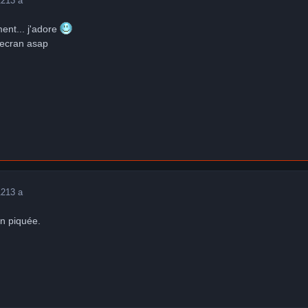
12
13 a
ment... j'adore
 ecran asap
12
13 a
en piquée.