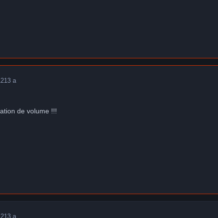
12
13 a
ation de volume !!!
12
13 a