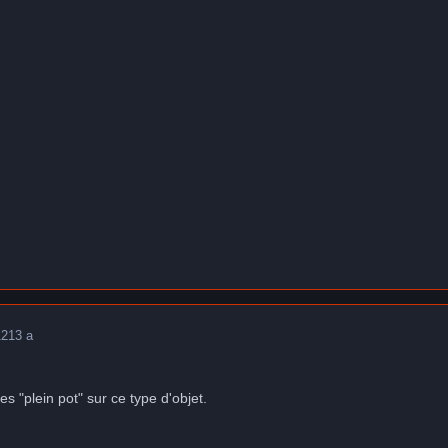
12
13 a
s "plein pot" sur ce type d'objet.