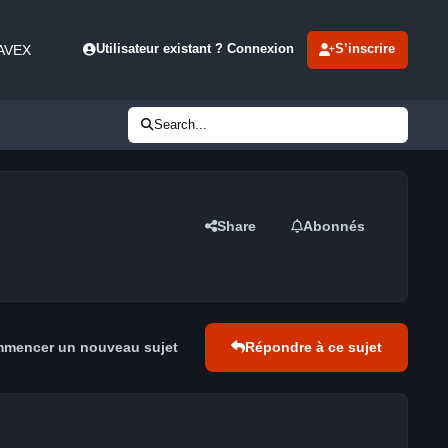
 AVEX
Utilisateur existant ? Connexion
S’inscrire
Search...
Share
Abonnés
mencer un nouveau sujet
Répondre à ce sujet