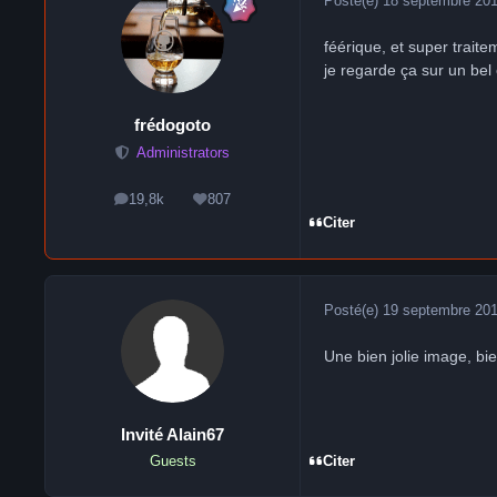
Posté(e)
18 septembre 20
féérique, et super traite
je regarde ça sur un bel
frédogoto
Administrators
19,8k
807
messages
Réputation
Citer
Posté(e)
19 septembre 20
Une bien jolie image, bi
Invité Alain67
Citer
Guests