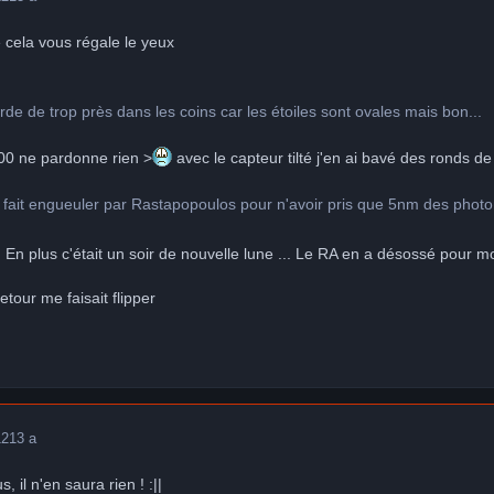
 cela vous régale le yeux
rde de trop près dans les coins car les étoiles sont ovales mais bon...
00 ne pardonne rien >
avec le capteur tilté j'en ai bavé des ronds 
en fait engueuler par Rastapopoulos pour n'avoir pris que 5nm des pho
En plus c'était un soir de nouvelle lune ... Le RA en a désossé pour 
retour me faisait flipper
12
13 a
 il n'en saura rien ! :||