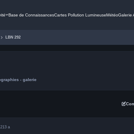
vité
Base de Connaissances
Cartes Pollution Lumineuse
Météo
Galerie
LBN 292
graphies - galerie
Com
12
13 a