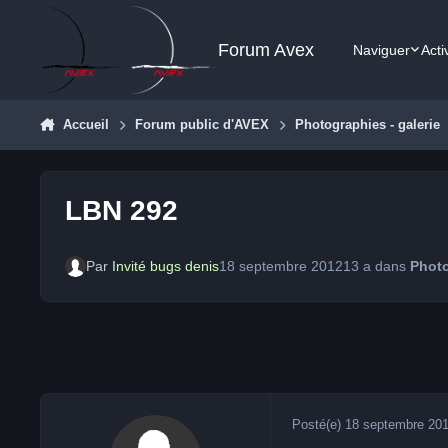
Aller au contenu
Forum Avex
Naviguer
Acti
Accueil
Forum public d'AVEX
Photographies - galerie
LBN 292
Par
Invité bugs denis
18 septembre 2012
13 a
dans
Photo
Posté(e)
18 septembre 20