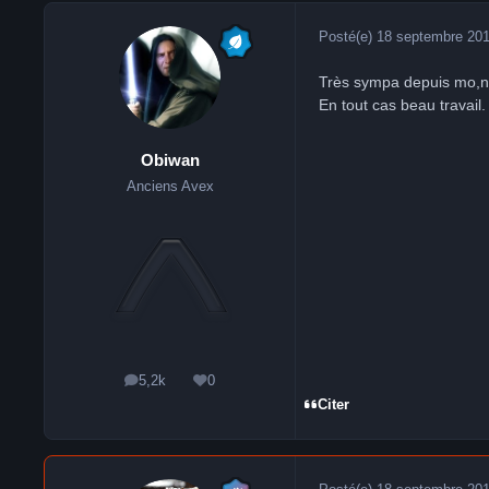
Posté(e)
18 septembre 20
Très sympa depuis mo,n
En tout cas beau travail.
Obiwan
Anciens Avex
5,2k
0
messages
Réputation
Citer