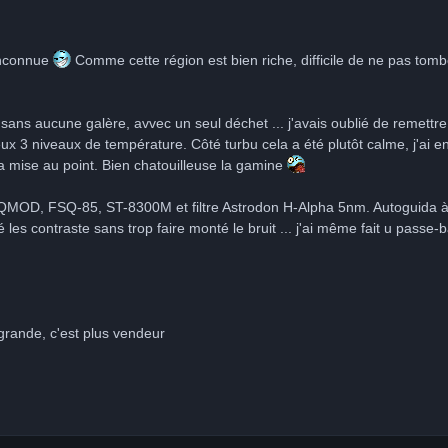
inconnue
Comme cette région est bien riche, difficile de ne pas to
 sans aucune galère, avvec un seul déchet ... j'avais oublié de remettre 
eux 3 niveaux de température. Côté turbu cela a été plutôt calme, j'ai e
a mise au point. Bien chatouilleuse la gamine
+EQMOD, FSQ-85, ST-8300M et filtre Astrodon H-Alpha 5nm. Autoguida à 
ré les contraste sans trop faire monté le bruit ... j'ai même fait u passe
grande, c'est plus vendeur