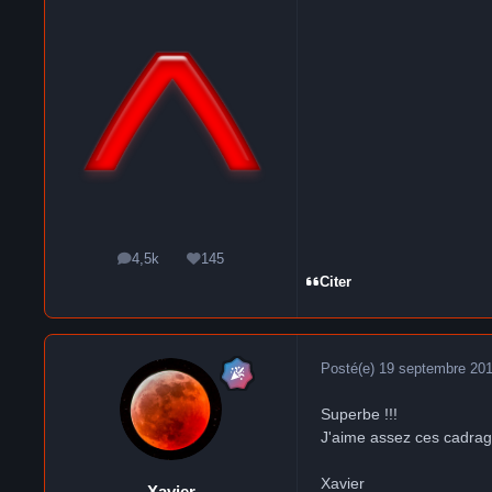
4,5k
145
messages
Réputation
Citer
Posté(e)
19 septembre 20
Superbe !!!
J'aime assez ces cadrage
Xavier
Xavier