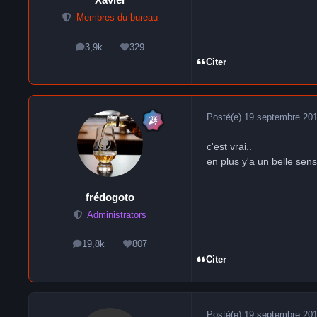
Membres du bureau
3,9k
329
messages
Réputation
Citer
Posté(e)
19 septembre 20
c'est vrai..
en plus y'a un belle sens
frédogoto
Administrators
19,8k
807
messages
Réputation
Citer
Posté(e)
19 septembre 20