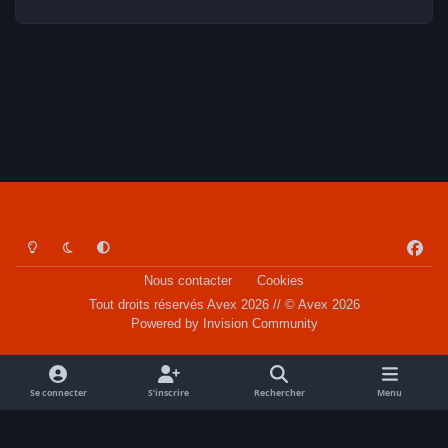
Light Mode
Dark Mode
System Preference
f
a
Nous contacter
Cookies
c
Tout droits réservés Avex 2026 // © Avex 2026
e
Powered by
Invision Community
b
o
o
Se connecter
S’inscrire
Rechercher
Menu
k