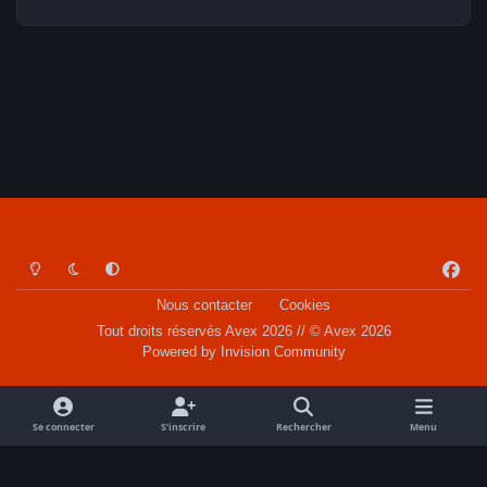
Light Mode
Dark Mode
System Preference
f
a
Nous contacter
Cookies
c
Tout droits réservés Avex 2026 // © Avex 2026
e
Powered by
Invision Community
b
o
o
Se connecter
S’inscrire
Rechercher
Menu
k