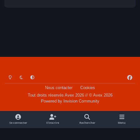
Light Mode
Dark Mode
System Preference
f
a
Nous contacter
Cookies
c
Tout droits réservés Avex 2026 // © Avex 2026
e
Powered by
Invision Community
b
o
o
Se connecter
S’inscrire
Rechercher
Menu
k