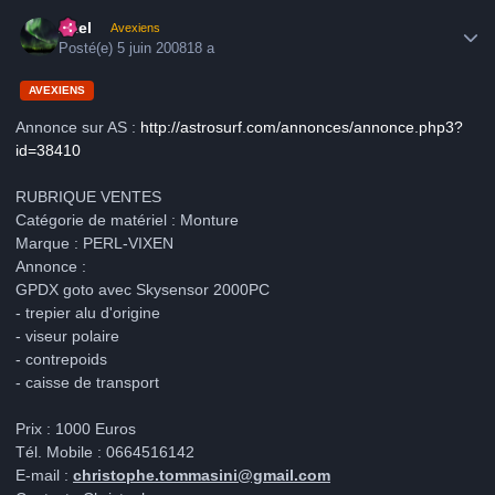
Author stats
Axel
Avexiens
Posté(e)
5 juin 2008
18 a
AVEXIENS
Annonce sur AS :
http://astrosurf.com/annonces/annonce.php3?
id=38410
RUBRIQUE VENTES
Catégorie de matériel : Monture
Marque : PERL-VIXEN
Annonce :
GPDX goto avec Skysensor 2000PC
- trepier alu d'origine
- viseur polaire
- contrepoids
- caisse de transport
Prix : 1000 Euros
Tél. Mobile : 0664516142
E-mail :
christophe.tommasini@gmail.com