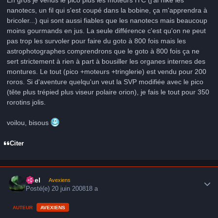
En gros je vends le pico plus les moteurs ITC (j'ai niké les
nanotecs, un fil qui s'est coupé dans la bobine, ça m'apprendra à
bricoler...) qui sont aussi fiables que les nanotecs mais beaucoup
moins gourmands en jus. La seule différence c'est qu'on ne peut
pas trop les survoler pour faire du goto à 800 fois mais les
astrophotographes comprendrons que le goto à 800 fois ça ne
sert strictement à rien à part à bousiller les organes internes des
montures. Le tout (pico +moteurs +tringlerie) est vendu pour 200
roros. Si d'aventure quelqu'un veut la SVP modifiée avec le pico
(tête plus trépied plus viseur polaire orion), je fais le tout pour 350
rorotins jolis.
voilou, bisous
Citer
Author stats
Axel
Avexiens
Posté(e)
20 juin 2008
18 a
AUTEUR
AVEXIENS