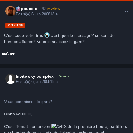
Author stats
peppuccio
Avexiens
Posté(e)
6 juin 2008
18 a
AVEXIENS
C'est codé votre truc
c'est quoi le message? ce sont de
bonnes affaires? Vous connaissez le gars?
Citer
Invité sky complex
Guests
Posté(e)
6 juin 2008
18 a
Vous connaissez le gars?
Binnn vouuuiiii,
C'est "Tomat", un ancien
de la première heure, partit lors
du chambardement, enfin de l'histoire ancienne, quoi