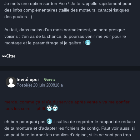
Je mets une option sur ton Pico ! Je te rappelle rapidement pour
des infos complémentaires (taille des moteurs, caractéristiques
des poulies...).
Au fait, dans moins d'un mois normalement, on sera presque
voisins : t'en as de la chance, tu pourras venir me voir pour le
montage et le paramétrage si je galère !
Citer
Invité epsi
Guests
Posté(e)
20 juin 2008
18 a
merde, comme ça si y'a du service après vente y va me gonfler
tous les soirs.... pfffff
eh ben pourquoi pas
il suffira de regarder le rapport de réducu
de ta monture et d'adapter les fichiers de config. Faut voir aussi si
on peut faire tourner les moulins d'origine, si ils ne sont pas trop