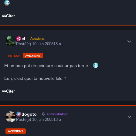
Citer
Author stats
Axel
Avexiens
Posté(e)
10 juin 2008
18 a
AUTEUR
AVEXIENS
Et un bon pot de peinture couleur pas terne...
Euh, c'est quoi ta nouvelle lulu ?
Citer
Author stats
frédogoto
Administrators
Posté(e)
10 juin 2008
18 a
AVEXIENS