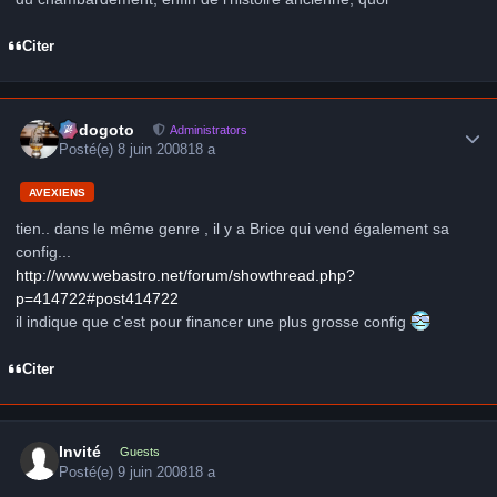
Citer
Author stats
frédogoto
Administrators
Posté(e)
8 juin 2008
18 a
AVEXIENS
tien.. dans le même genre , il y a Brice qui vend également sa
config...
http://www.webastro.net/forum/showthread.php?
p=414722#post414722
il indique que c'est pour financer une plus grosse config
Citer
Invité
Guests
Posté(e)
9 juin 2008
18 a