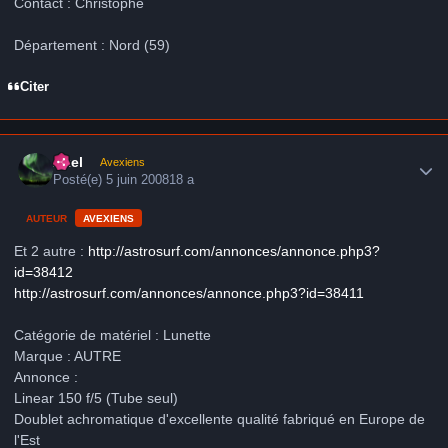
Contact : Christophe
Département : Nord (59)
Citer
Author stats
Axel
Avexiens
Posté(e)
5 juin 2008
18 a
AUTEUR
AVEXIENS
Et 2 autre :
http://astrosurf.com/annonces/annonce.php3?
id=38412
http://astrosurf.com/annonces/annonce.php3?id=38411
Catégorie de matériel : Lunette
Marque : AUTRE
Annonce :
Linear 150 f/5 (Tube seul)
Doublet achromatique d'excellente qualité fabriqué en Europe de
l'Est