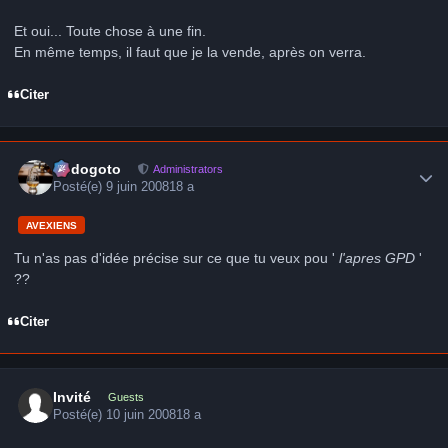
Et oui... Toute chose à une fin.
En même temps, il faut que je la vende, après on verra.
Citer
Author stats
frédogoto
Administrators
Posté(e)
9 juin 2008
18 a
AVEXIENS
Tu n'as pas d'idée précise sur ce que tu veux pou '
l'apres GPD
'
??
Citer
Invité
Guests
Posté(e)
10 juin 2008
18 a