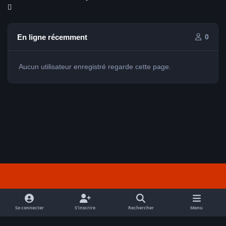
En ligne récemment
0
Aucun utilisateur enregistré regarde cette page.
Light Mode
Dark Mode
System Preference
f
a
Se connecter
S’inscrire
Rechercher
Menu
Nous contacter
Cookies
c
Tout droits réservés Avex 2026 // © Avex 2026