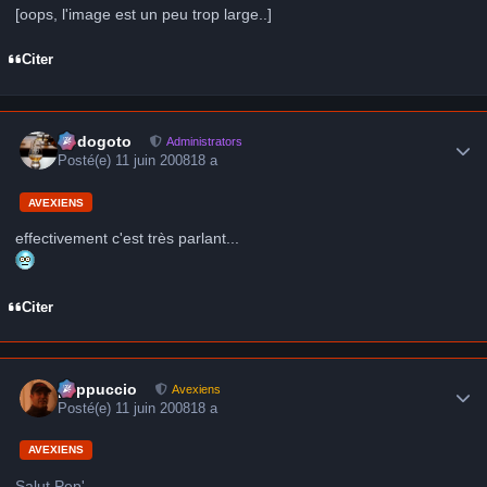
[oops, l'image est un peu trop large..]
Citer
Author stats
frédogoto
Administrators
Posté(e)
11 juin 2008
18 a
AVEXIENS
effectivement c'est très parlant...
Citer
Author stats
peppuccio
Avexiens
Posté(e)
11 juin 2008
18 a
AVEXIENS
Salut Pep',