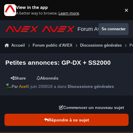
Aller au contenu
View in the app
×
Di
A better way to browse.
Learn more
.
Forum Avex
Se connecter
Accueil
Forum public d'AVEX
Discussions générales
P
Petites annonces: GP-DX + SS2000
Share
Abonnés
Par
Axel
5 juin 2008
18 a
dans
Discussions générales
Commencer un nouveau sujet
Répondre à ce sujet