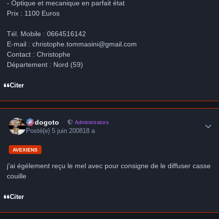
- Optique et mecanique en parfait état
Prix : 1100 Euros
Tél. Mobile : 0664516142
E-mail : christophe.tommasini@gmail.com
Contact : Christophe
Département : Nord (59)
Citer
Author stats
frédogoto
Administrators
Posté(e)
5 juin 2008
18 a
AVEXIENS
j'ai égélement reçu le mel avec pour consigne de le diffuser casse
couille
Citer