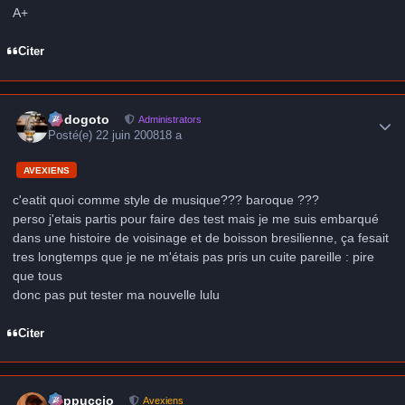
A+
Citer
Author stats
frédogoto
Administrators
Posté(e)
22 juin 2008
18 a
AVEXIENS
c'eatit quoi comme style de musique??? baroque ???
perso j'etais partis pour faire des test mais je me suis embarqué
dans une histoire de voisinage et de boisson bresilienne, ça fesait
tres longtemps que je ne m'étais pas pris un cuite pareille : pire
que tous
donc pas put tester ma nouvelle lulu
Citer
Author stats
peppuccio
Avexiens