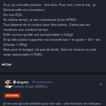
Si si, j'ai une idée précise : Une Axis. Pour moi, c'est le top. 'pi
Emmanuelle m'a convaincu.
Ou une EQ2..
En même temps, je me contenterai d'une AP900...
Tout dépend de la couleur pour être précis. J'aime pas les
montures aux couleurs ternes.
Enfin surtout qu'elle soit transportable (<10kg)!
Et qu'elle puisse supporter ma nouvelle lulu + le guide + 5D + etc.
(charge > 30kg).
Mais pour le budget, j'ai pas de limite. Dans la mesure ou cela
reste raisonnable (<700€).
Citer
Author stats
frédogoto
Administrators
Posté(e)
10 juin 2008
18 a
AVEXIENS
je ne vois qu'une solution pour ton cas : une monture en mécano