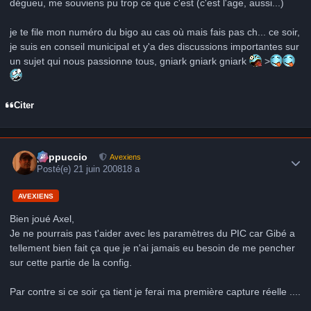
dégueu, me souviens pu trop ce que c'est (c'est l'age, aussi...)
je te file mon numéro du bigo au cas où mais fais pas ch... ce soir,
je suis en conseil municipal et y'a des discussions importantes sur
un sujet qui nous passionne tous, gniark gniark gniark
>
Citer
Author stats
peppuccio
Avexiens
Posté(e)
21 juin 2008
18 a
AVEXIENS
Bien joué Axel,
Je ne pourrais pas t'aider avec les paramètres du PIC car Gibé a
tellement bien fait ça que je n'ai jamais eu besoin de me pencher
sur cette partie de la config.
Par contre si ce soir ça tient je ferai ma première capture réelle ....