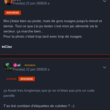
Posté(e)
22 juin 2008
18 a
AVEXIENS
Moi j'étais bien au poste, mais de gros nuages jusqu'à minuit et
demie. Tout ce que j'ai pu tester c'est mon pic alimenté via le
secteur. ça marche bien...
Pour la photo c'était trop tard avec trop de nuages.
Citer
Author stats
Axel
Avexiens
Posté(e)
22 juin 2008
18 a
AUTEUR
AVEXIENS
ça fesait tres longtemps que je ne m'étais pas pris un cuite
pareille
T'as tiré combien d'étiquettes de culottes ? :-)