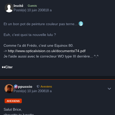
Invité
Guests
Posté(e)
10 juin 2008
18 a
Et un bon pot de peinture couleur pas terne...
Euh, c'est quoi ta nouvelle lulu ?
Comme l'a dit Frédo, c'est une Equinox 80.
->
http://www.opticalvision.co.uk/documents/74.pdf
Je l'aide aussi avec le correcteur WO type III derrière... ^.^
Citer
Author stats
peppuccio
Avexiens
Posté(e)
10 juin 2008
18 a
AVEXIENS
Salut Brice,
chouette ta lunette.