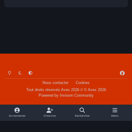
Light Mode
Dark Mode
System Preference
f
a
Nous contacter
Cookies
c
Tout droits réservés Avex 2026 // © Avex 2026
e
Powered by
Invision Community
b
o
o
Se connecter
S’inscrire
Rechercher
Menu
k