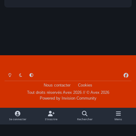
Light Mode
Dark Mode
System Preference
f
a
Nous contacter
Cookies
c
Tout droits réservés Avex 2026 // © Avex 2026
e
Powered by
Invision Community
b
o
o
Se connecter
S’inscrire
Rechercher
Menu
k