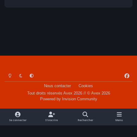
Light Mode
Dark Mode
System Preference
f
a
Nous contacter
Cookies
c
Tout droits réservés Avex 2026 // © Avex 2026
e
Powered by
Invision Community
b
o
o
Se connecter
S’inscrire
Rechercher
Menu
k