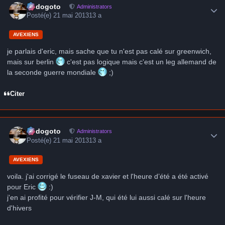
frédogoto
Administrators
Posté(e)
21 mai 2013
13 a
AVEXIENS
je parlais d'eric, mais sache que tu n'est pas calé sur greenwich,
mais sur berlin
c'est pas logique mais c'est un leg allemand de
la seconde guerre mondiale
;)
Citer
Author stats
frédogoto
Administrators
Posté(e)
21 mai 2013
13 a
AVEXIENS
voila. j'ai corrigé le fuseau de xavier et l'heure d’été a été activé
pour Eric
:)
j'en ai profité pour vérifier J-M, qui été lui aussi calé sur l'heure
d'hivers