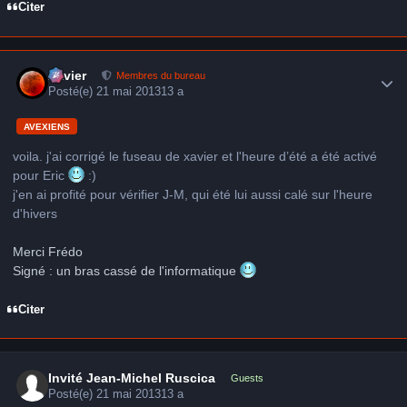
Citer
Author stats
Xavier
Membres du bureau
Posté(e)
21 mai 2013
13 a
AVEXIENS
voila. j'ai corrigé le fuseau de xavier et l'heure d’été a été activé
pour Eric
:)
j'en ai profité pour vérifier J-M, qui été lui aussi calé sur l'heure
d'hivers
Merci Frédo
Signé : un bras cassé de l'informatique
Citer
Invité Jean-Michel Ruscica
Guests
Posté(e)
21 mai 2013
13 a