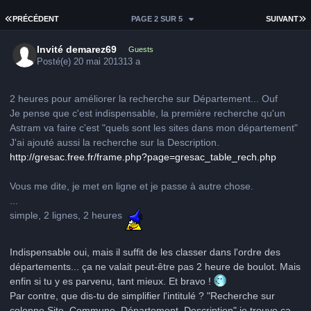
PREMIÈRE PAGE
D
PRÉCÉDENT
PAGE 2 SUR 5
SUIVANT
Invité demarez69
Guests
Posté(e)
20 mai 2013
13 a
2 heures pour améliorer la recherche sur Département... Ouf
Je pense que c'est indispensable, la première recherche qu'un
Astram va faire c'est "quels sont les sites dans mon département"
J'ai ajouté aussi la recherche sur la Description.
http://gresac.free.fr/frame.php?page=gresac_table_rech.php
Vous me dite, je met en ligne et je passe à autre chose.
...
simple, 2 lignes, 2 heures
Indispensable oui, mais il suffit de les classer dans l'ordre des
départements... ça ne valait peut-être pas 2 heure de boulot. Mais
enfin si tu y es parvenu, tant mieux. Et bravo !
Par contre, que dis-tu de simplifier l'intitulé ? "Recherche sur
colonne Site, Commune, Département, Description" je trouve ça