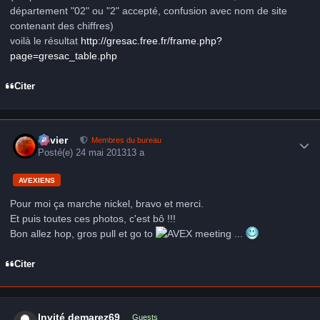
département "02" ou "2" accepté, confusion avec nom de site
contenant des chiffres)
voilà le résultat
http://gresac.free.fr/frame.php?
page=gresac_table.php
Citer
Author stats
Xavier
Membres du bureau
Posté(e)
24 mai 2013
13 a
AVEXIENS
Pour moi ça marche nickel, bravo et merci.
Et puis toutes ces photos, c'est bô !!!
Bon allez hop, gros pull et go to
meeting ...
Citer
Invité demarez69
Guests