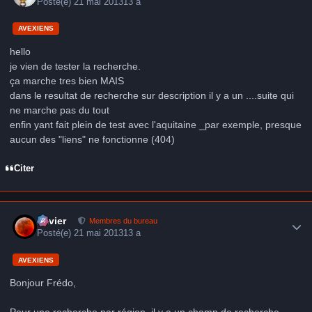
Posté(e)
21 mai 2013
13 a
AVEXIENS
hello
je vien de tester la recherche.
ça marche tres bien MAIS
dans le resultat de recherche sur description il y a un ....suite qui
ne marche pas du tout
enfin yant fait plein de test avec l'aquitaine _par exemple, presque
aucun des "liens" ne fonctionne (404)
Citer
Author stats
Xavier
Membres du bureau
Posté(e)
21 mai 2013
13 a
AVEXIENS
Bonjour Frédo,