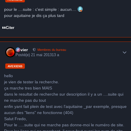
pour le ....suite : c'est simple : aucun....
pour aquitaine je dis ça plus tard
Citer
Author stats
Xavier
Membres du bureau
Posté(e)
21 mai 2013
13 a
AVEXIENS
hello
je vien de tester la recherche.
ça marche tres bien MAIS
dans le resultat de recherche sur description il y a un ....suite qui
ne marche pas du tout
enfin yant fait plein de test avec l'aquitaine _par exemple, presque
aucun des "liens" ne fonctionne (404)
Salut Fredo,
Pour le .....suite qui ne marche pas donne-moi le numéro de site.