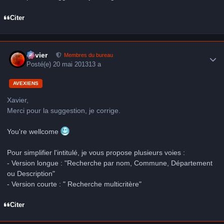
Citer
Author stats
Xavier
Membres du bureau
Posté(e)
20 mai 2013
13 a
AVEXIENS
Xavier,
Merci pour la suggestion, je corrige.
You're wellcome
Pour simplifier l'intitulé, je vous propose plusieurs voies :
- Version longue : "Recherche par nom, Commune, Département
ou Description"
- Version courte : " Recherche multicritère"
Citer