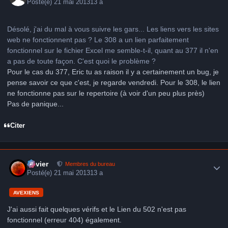
Posté(e)
21 mai 2013
13 a
Désolé, j'ai du mal à vous suivre les gars... Les liens vers les sites
web ne fonctionnent pas ? Le 308 a un lien parfaitement
fonctionnel sur le fichier Excel me semble-t-il, quant au 377 il n'en
a pas de toute façon. C'est quoi le problème ?
Pour le cas du 377, Eric tu as raison il y a certainement un bug, je
pense savoir ce que c'est, je regarde vendredi. Pour le 308, le lien
ne fonctionne pas sur le repertoire (à voir d'un peu plus près)
Pas de panique...
Citer
Author stats
Xavier
Membres du bureau
Posté(e)
21 mai 2013
13 a
AVEXIENS
J'ai aussi fait quelques vérifs et le Lien du 502 n'est pas
fonctionnel (erreur 404) également.