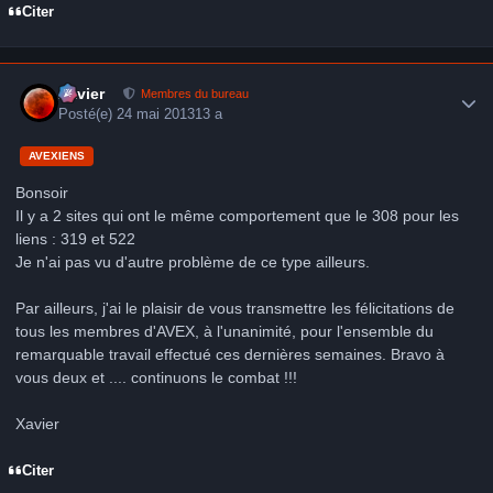
Citer
Author stats
Xavier
Membres du bureau
Posté(e)
24 mai 2013
13 a
AVEXIENS
Bonsoir
Il y a 2 sites qui ont le même comportement que le 308 pour les
liens : 319 et 522
Je n'ai pas vu d'autre problème de ce type ailleurs.
Par ailleurs, j'ai le plaisir de vous transmettre les félicitations de
tous les membres d'AVEX, à l'unanimité, pour l'ensemble du
remarquable travail effectué ces dernières semaines. Bravo à
vous deux et .... continuons le combat !!!
Xavier
Citer