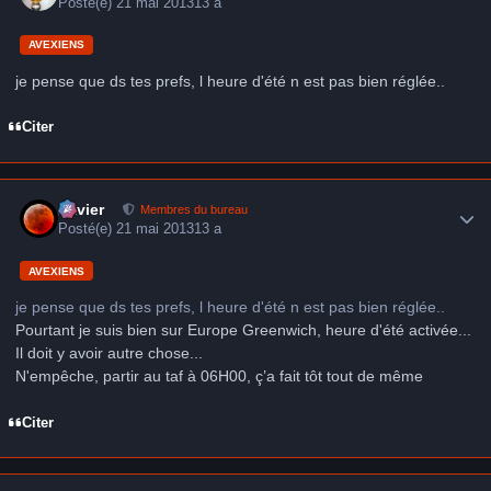
Posté(e)
21 mai 2013
13 a
AVEXIENS
je pense que ds tes prefs, l heure d'été n est pas bien réglée..
Citer
Author stats
Xavier
Membres du bureau
Posté(e)
21 mai 2013
13 a
AVEXIENS
je pense que ds tes prefs, l heure d'été n est pas bien réglée..
Pourtant je suis bien sur Europe Greenwich, heure d'été activée...
Il doit y avoir autre chose...
N'empêche, partir au taf à 06H00, ç’a fait tôt tout de même
Citer
Author stats