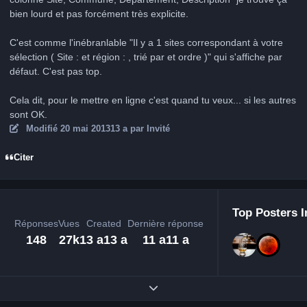
bien lourd et pas forcément très explicite.
C'est comme l'inébranlable "Il y a 1 sites correspondant à votre
sélection ( Site : et région : , trié par et ordre )" qui s'affiche par
défaut. C'est pas top.
Cela dit, pour le mettre en ligne c'est quand tu veux... si les autres
sont OK.
Modifié
20 mai 2013
13 a
par Invité
Citer
Top Posters I
Réponses
Vues
Created
Dernière réponse
148
27k
13 a
13 a
11 a
11 a
Expand topic overview