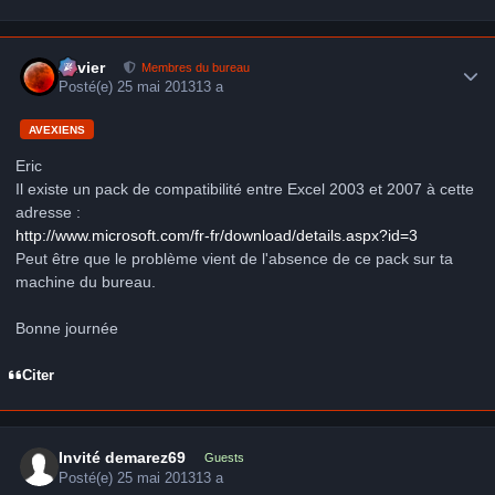
Author stats
Xavier
Membres du bureau
Posté(e)
25 mai 2013
13 a
AVEXIENS
Eric
Il existe un pack de compatibilité entre Excel 2003 et 2007 à cette
adresse :
http://www.microsoft.com/fr-fr/download/details.aspx?id=3
Peut être que le problème vient de l'absence de ce pack sur ta
machine du bureau.
Bonne journée
Citer
Invité demarez69
Guests
Posté(e)
25 mai 2013
13 a