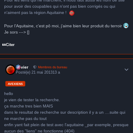
Pour les liens qui ne marchent, il nous faut aussi les num de site
pour avoir des coupables qui n'ont pas bien corrigés ou qui
n'aiment pas la région Aquitaine !
Pour l'Aquitaine, c'est pô moi, j'aime bien leur produit du terroir
Je sors ---> []
Citer
Author stats
Xavier
Membres du bureau
Posté(e)
21 mai 2013
13 a
AVEXIENS
hello
je vien de tester la recherche.
ça marche tres bien MAIS
dans le resultat de recherche sur description il y a un ....suite qui
ne marche pas du tout
enfin yant fait plein de test avec l'aquitaine _par exemple, presque
aucun des "liens" ne fonctionne (404)