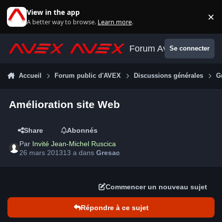
Aller au contenu
View in the app
×
Di
A better way to browse.
Learn more
.
Forum Avex
Se connecter
Accueil
Forum public d'AVEX
Discussions générales
G
Amélioration site Web
Share
Abonnés
Par
Invité Jean-Michel Ruscica
26 mars 2013
13 a
dans
Gresac
Commencer un nouveau sujet
Répondre à ce sujet