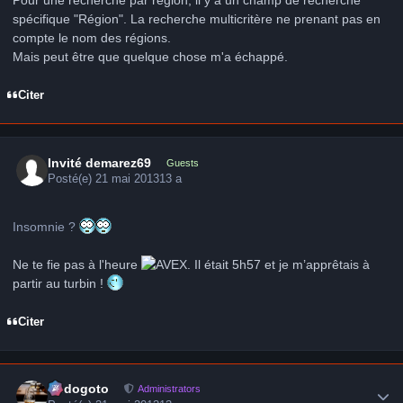
Pour une recherche par région, il y a un champ de recherche
spécifique "Région". La recherche multicritère ne prenant pas en
compte le nom des régions.
Mais peut être que quelque chose m'a échappé.
Citer
Invité demarez69
Guests
Posté(e)
21 mai 2013
13 a
Insomnie ?
Ne te fie pas à l'heure
. Il était 5h57 et je m’apprêtais à
partir au turbin !
Citer
Author stats
frédogoto
Administrators