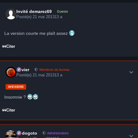
Invité demarez69
Guests
Posté(e)
21 mai 2013
13 a
La version courte me plaît assez
Citer
Author stats
Xavier
Membres du bureau
Posté(e)
21 mai 2013
13 a
AVEXIENS
Insomnie ?
Citer
Author stats
frédogoto
Administrators