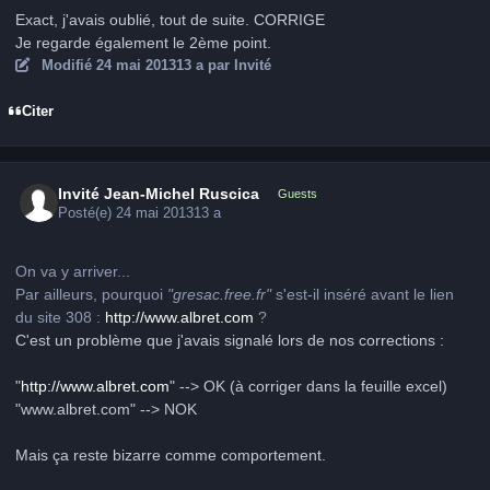
Exact, j'avais oublié, tout de suite. CORRIGE
Je regarde également le 2ème point.
Modifié
24 mai 2013
13 a
par Invité
Citer
Invité Jean-Michel Ruscica
Guests
Posté(e)
24 mai 2013
13 a
On va y arriver...
Par ailleurs, pourquoi
"gresac.free.fr"
s'est-il inséré avant le lien
du site 308 :
http://www.albret.com
?
C'est un problème que j'avais signalé lors de nos corrections :
"
http://www.albret.com
" --> OK (à corriger dans la feuille excel)
"www.albret.com" --> NOK
Mais ça reste bizarre comme comportement.