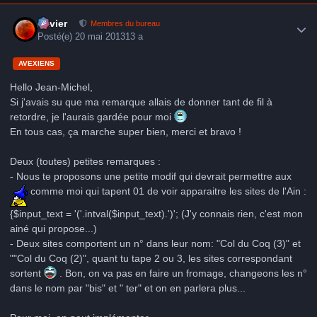
Author stats
Xavier
Membres du bureau
Posté(e)
20 mai 2013
13 a
AVEXIENS
Hello Jean-Michel,
Si j'avais su que ma remarque allais de donner tant de fil à
retordre, je l'aurais gardée pour moi
En tous cas, ça marche super bien, merci et bravo !
Deux (toutes) petites remarques :
- Nous te proposons une petite modif qui devrait permettre aux
comme moi qui tapent 01 de voir apparaitre les sites de l'Ain :
{$input_text = '('.intval($input_text).')'; (J'y connais rien, c'est mon
ainé qui propose...)
- Deux sites comportent un n° dans leur nom: "Col du Coq (3)" et
""Col du Coq (2)", quant tu tape 2 ou 3, les sites correspondant
sortent
. Bon, on va pas en faire un fromage, changeons les n°
dans le nom par "bis" et " ter" et on en parlera plus...