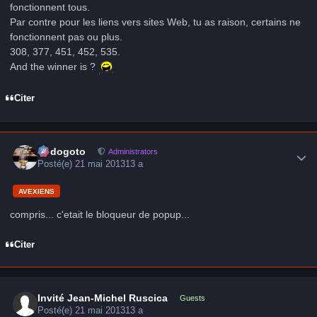
fonctionnent tous.
Par contre pour les liens vers sites Web, tu as raison, certains ne
fonctionnent pas ou plus.
308, 377, 451, 452, 535.
And the winner is ?
Citer
Author stats
frédogoto
Administrators
Posté(e)
21 mai 2013
13 a
AVEXIENS
compris... c'etait le bloqueur de popup...
Citer
Invité Jean-Michel Ruscica
Guests
Posté(e)
21 mai 2013
13 a