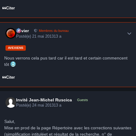
Citer
Author stats
Xavier
Membres du bureau
Posté(e)
21 mai 2013
13 a
AVEXIENS
Nous verrons cela pus tard car il est tard et certain commencent
tôt
Citer
Invité Jean-Michel Ruscica
Guests
Posté(e)
24 mai 2013
13 a
Salut,
Mise en prod de la page Répertoire avec les corrections suivantes
(simplification intituléet et résultat de la recherche, n° de