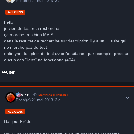
Posté(e)
21 mai 2013
13 a
AVEXIENS
hello
je vien de tester la recherche.
ça marche tres bien MAIS
dans le resultat de recherche sur description il y a un ....suite qui
ne marche pas du tout
enfin yant fait plein de test avec l'aquitaine _par exemple, presque
aucun des "liens" ne fonctionne (404)
Citer
Author stats
Xavier
Membres du bureau
Posté(e)
21 mai 2013
13 a
AVEXIENS
Bonjour Frédo,