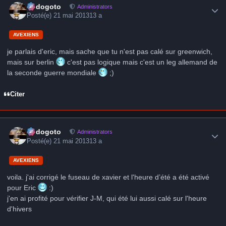
frédogoto
Administrators
Posté(e)
21 mai 2013
13 a
AVEXIENS
je parlais d'eric, mais sache que tu n'est pas calé sur greenwich,
mais sur berlin
c'est pas logique mais c'est un leg allemand de
la seconde guerre mondiale
;)
Citer
Author stats
frédogoto
Administrators
Posté(e)
21 mai 2013
13 a
AVEXIENS
voila. j'ai corrigé le fuseau de xavier et l'heure d’été a été activé
pour Eric
:)
j'en ai profité pour vérifier J-M, qui été lui aussi calé sur l'heure
d'hivers