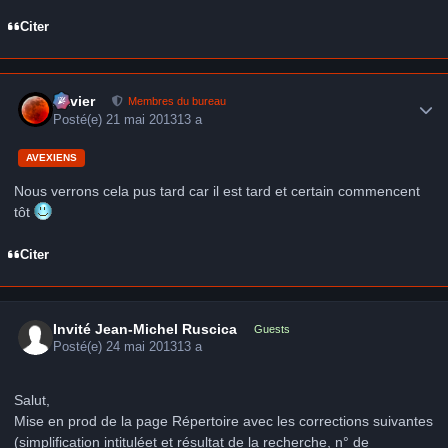
Citer
Author stats
Xavier
Membres du bureau
Posté(e)
21 mai 2013
13 a
AVEXIENS
Nous verrons cela pus tard car il est tard et certain commencent
tôt
Citer
Invité Jean-Michel Ruscica
Guests
Posté(e)
24 mai 2013
13 a
Salut,
Mise en prod de la page Répertoire avec les corrections suivantes
(simplification intituléet et résultat de la recherche, n° de