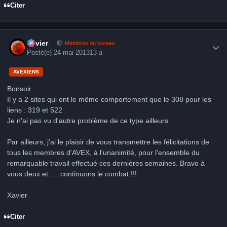
Citer
Author stats
Xavier
Membres du bureau
Posté(e)
24 mai 2013
13 a
AVEXIENS
Bonsoir
Il y a 2 sites qui ont le même comportement que le 308 pour les
liens : 319 et 522
Je n'ai pas vu d'autre problème de ce type ailleurs.
Par ailleurs, j'ai le plaisir de vous transmettre les félicitations de
tous les membres d'AVEX, à l'unanimité, pour l'ensemble du
remarquable travail effectué ces dernières semaines. Bravo à
vous deux et .... continuons le combat !!!
Xavier
Citer