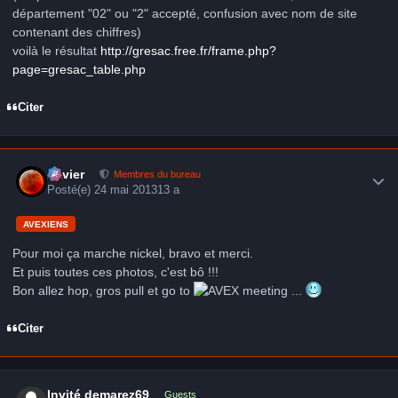
département "02" ou "2" accepté, confusion avec nom de site
contenant des chiffres)
voilà le résultat
http://gresac.free.fr/frame.php?
page=gresac_table.php
Citer
Author stats
Xavier
Membres du bureau
Posté(e)
24 mai 2013
13 a
AVEXIENS
Pour moi ça marche nickel, bravo et merci.
Et puis toutes ces photos, c'est bô !!!
Bon allez hop, gros pull et go to
meeting ...
Citer
Invité demarez69
Guests