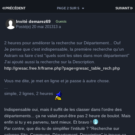
PREMIÈRE PAGE
D
PRÉCÉDENT
PAGE 2 SUR 5
SUIVANT
Invité demarez69
Guests
Posté(e)
20 mai 2013
13 a
2 heures pour améliorer la recherche sur Département... Ouf
Je pense que c'est indispensable, la première recherche qu'un
Astram va faire c'est "quels sont les sites dans mon département"
J'ai ajouté aussi la recherche sur la Description.
http://gresac.free.fr/frame.php?page=gresac_table_rech.php
Vous me dite, je met en ligne et je passe à autre chose.
...
simple, 2 lignes, 2 heures
Indispensable oui, mais il suffit de les classer dans l'ordre des
départements... ça ne valait peut-être pas 2 heure de boulot. Mais
enfin si tu y es parvenu, tant mieux. Et bravo !
Par contre, que dis-tu de simplifier l'intitulé ? "Recherche sur
colonne Site, Commune, Département, Description" je trouve ça