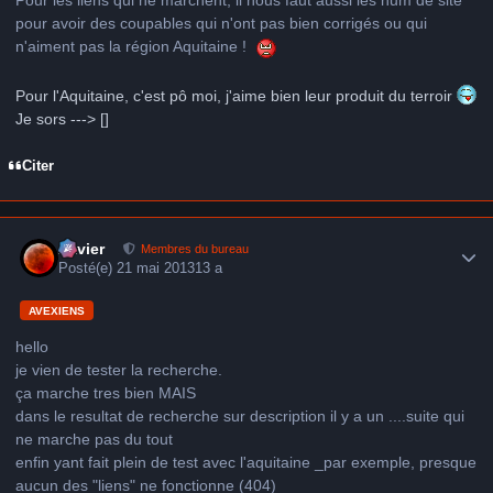
Pour les liens qui ne marchent, il nous faut aussi les num de site
pour avoir des coupables qui n'ont pas bien corrigés ou qui
n'aiment pas la région Aquitaine !
Pour l'Aquitaine, c'est pô moi, j'aime bien leur produit du terroir
Je sors ---> []
Citer
Author stats
Xavier
Membres du bureau
Posté(e)
21 mai 2013
13 a
AVEXIENS
hello
je vien de tester la recherche.
ça marche tres bien MAIS
dans le resultat de recherche sur description il y a un ....suite qui
ne marche pas du tout
enfin yant fait plein de test avec l'aquitaine _par exemple, presque
aucun des "liens" ne fonctionne (404)