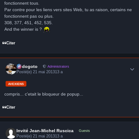
fonctionnent tous.
Par contre pour les liens vers sites Web, tu as raison, certains ne
fonctionnent pas ou plus.
308, 377, 451, 452, 535.
And the winner is ?
Citer
Author stats
frédogoto
Administrators
Posté(e)
21 mai 2013
13 a
AVEXIENS
compris... c'etait le bloqueur de popup...
Citer
Invité Jean-Michel Ruscica
Guests
Posté(e)
21 mai 2013
13 a