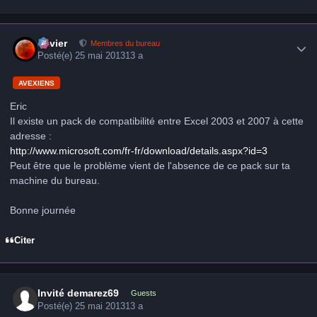
Author stats
Xavier
Membres du bureau
Posté(e)
25 mai 2013
13 a
AVEXIENS
Eric
Il existe un pack de compatibilité entre Excel 2003 et 2007 à cette
adresse :
http://www.microsoft.com/fr-fr/download/details.aspx?id=3
Peut être que le problème vient de l'absence de ce pack sur ta
machine du bureau.
Bonne journée
Citer
Invité demarez69
Guests
Posté(e)
25 mai 2013
13 a