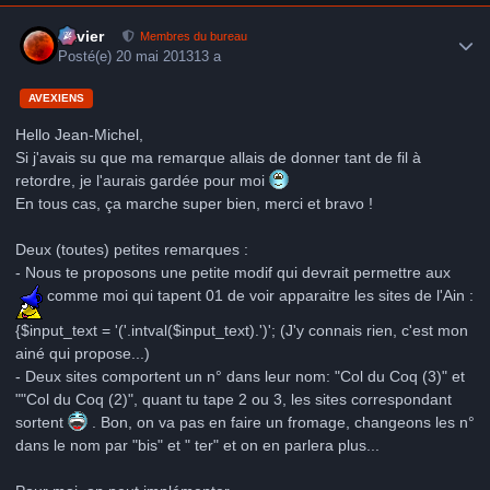
Author stats
Xavier
Membres du bureau
Posté(e)
20 mai 2013
13 a
AVEXIENS
Hello Jean-Michel,
Si j'avais su que ma remarque allais de donner tant de fil à
retordre, je l'aurais gardée pour moi
En tous cas, ça marche super bien, merci et bravo !
Deux (toutes) petites remarques :
- Nous te proposons une petite modif qui devrait permettre aux
comme moi qui tapent 01 de voir apparaitre les sites de l'Ain :
{$input_text = '('.intval($input_text).')'; (J'y connais rien, c'est mon
ainé qui propose...)
- Deux sites comportent un n° dans leur nom: "Col du Coq (3)" et
""Col du Coq (2)", quant tu tape 2 ou 3, les sites correspondant
sortent
. Bon, on va pas en faire un fromage, changeons les n°
dans le nom par "bis" et " ter" et on en parlera plus...