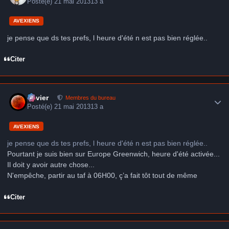
Posté(e)
21 mai 2013
13 a
AVEXIENS
je pense que ds tes prefs, l heure d'été n est pas bien réglée..
Citer
Author stats
Xavier
Membres du bureau
Posté(e)
21 mai 2013
13 a
AVEXIENS
je pense que ds tes prefs, l heure d'été n est pas bien réglée..
Pourtant je suis bien sur Europe Greenwich, heure d'été activée...
Il doit y avoir autre chose...
N'empêche, partir au taf à 06H00, ç’a fait tôt tout de même
Citer
Author stats