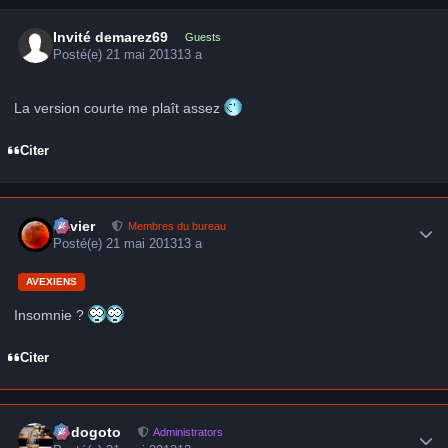
Invité demarez69
Guests
Posté(e)
21 mai 2013
13 a
La version courte me plaît assez
Citer
Author stats
Xavier
Membres du bureau
Posté(e)
21 mai 2013
13 a
AVEXIENS
Insomnie ?
Citer
Author stats
frédogoto
Administrators