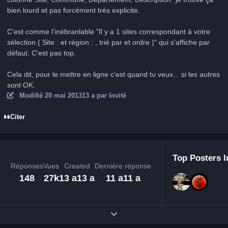
bien lourd et pas forcément très explicite.
C'est comme l'inébranlable "Il y a 1 sites correspondant à votre
sélection ( Site : et région : , trié par et ordre )" qui s'affiche par
défaut. C'est pas top.
Cela dit, pour le mettre en ligne c'est quand tu veux... si les autres
sont OK.
Modifié
20 mai 2013
13 a
par Invité
Citer
Top Posters I
Réponses
Vues
Created
Dernière réponse
148
27k
13 a
13 a
11 a
11 a
Expand topic overview