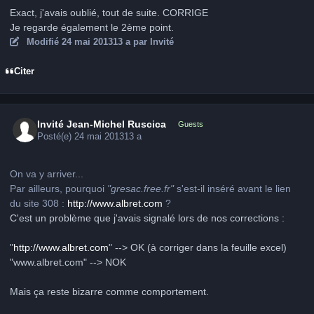
Exact, j'avais oublié, tout de suite. CORRIGE
Je regarde également le 2ème point.
Modifié
24 mai 2013
13 a
par Invité
Citer
Invité Jean-Michel Ruscica
Guests
Posté(e)
24 mai 2013
13 a
On va y arriver...
Par ailleurs, pourquoi
"gresac.free.fr"
s'est-il inséré avant le lien
du site 308 :
http://www.albret.com
?
C'est un problème que j'avais signalé lors de nos corrections :
"
http://www.albret.com
" --> OK (à corriger dans la feuille excel)
"www.albret.com" --> NOK
Mais ça reste bizarre comme comportement.