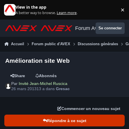
Aller au contenu
View in the app
×
Di
A better way to browse.
Learn more
.
Forum Avex
Se connecter
Accueil
Forum public d'AVEX
Discussions générales
G
Amélioration site Web
Share
Abonnés
Par
Invité Jean-Michel Ruscica
26 mars 2013
13 a
dans
Gresac
Commencer un nouveau sujet
Répondre à ce sujet