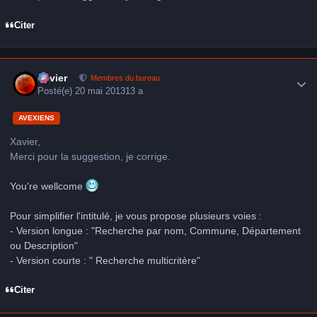
Citer
Author stats
Xavier
Membres du bureau
Posté(e)
20 mai 2013
13 a
AVEXIENS
Xavier,
Merci pour la suggestion, je corrige.
You're wellcome
Pour simplifier l'intitulé, je vous propose plusieurs voies :
- Version longue : "Recherche par nom, Commune, Département
ou Description"
- Version courte : " Recherche multicritère"
Citer