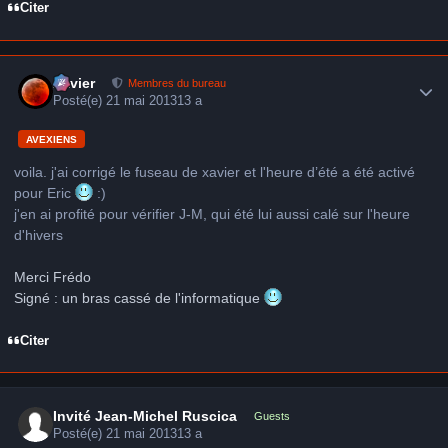
Citer
Author stats
Xavier
Membres du bureau
Posté(e)
21 mai 2013
13 a
AVEXIENS
voila. j'ai corrigé le fuseau de xavier et l'heure d’été a été activé
pour Eric
:)
j'en ai profité pour vérifier J-M, qui été lui aussi calé sur l'heure
d'hivers
Merci Frédo
Signé : un bras cassé de l'informatique
Citer
Invité Jean-Michel Ruscica
Guests
Posté(e)
21 mai 2013
13 a