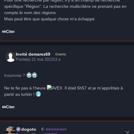
Pour une recherche par région, il y a un champ de recherche
spécifique "Région". La recherche multicritère ne prenant pas en
compte le nom des régions.
Mais peut être que quelque chose m'a échappé.
Citer
Invité demarez69
Guests
Posté(e)
21 mai 2013
13 a
Insomnie ?
Ne te fie pas à l'heure
. Il était 5h57 et je m’apprêtais à
partir au turbin !
Citer
Author stats
frédogoto
Administrators