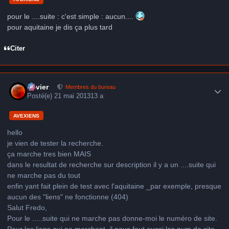
pour le ....suite : c'est simple : aucun....
pour aquitaine je dis ça plus tard
Citer
Author stats
Xavier
Membres du bureau
Posté(e)
21 mai 2013
13 a
AVEXIENS
hello
je vien de tester la recherche.
ça marche tres bien MAIS
dans le resultat de recherche sur description il y a un ....suite qui
ne marche pas du tout
enfin yant fait plein de test avec l'aquitaine _par exemple, presque
aucun des "liens" ne fonctionne (404)
Salut Fredo,
Pour le .....suite qui ne marche pas donne-moi le numéro de site.