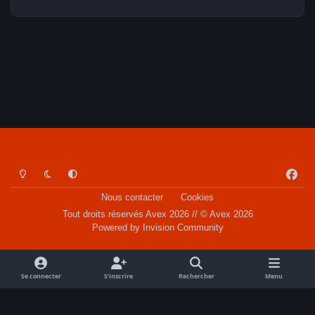
Light Mode
Dark Mode
System Preference
f
a
Nous contacter
Cookies
c
Tout droits réservés Avex 2026 // © Avex 2026
e
Powered by
Invision Community
b
o
o
Se connecter
S’inscrire
Rechercher
Menu
k