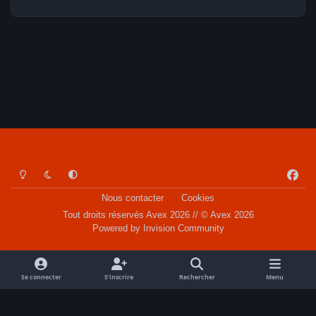
Light Mode
Dark Mode
System Preference
f
a
Nous contacter
Cookies
c
Tout droits réservés Avex 2026 // © Avex 2026
e
Powered by
Invision Community
b
o
o
Se connecter
S’inscrire
Rechercher
Menu
k