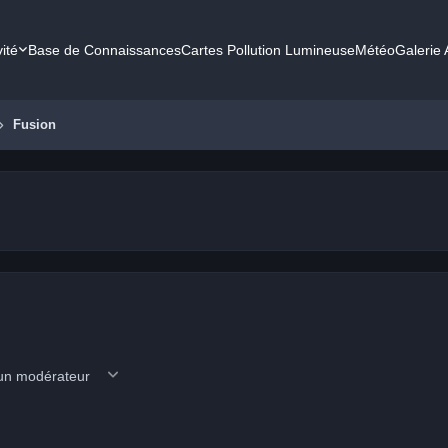
vité
Base de Connaissances
Cartes Pollution Lumineuse
Météo
Galerie
Fusion