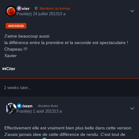
Author stats
Xavier
Membres du bureau
Posté(e)
24 juillet 2013
13 a
AVEXIENS
J'aime beaucoup aussi
la différence entre la première et la seconde est spectaculaire !
Chapeau !!!
Xavier
Citer
2 weeks later...
Author stats
Obiwan
Anciens Avex
Posté(e)
1 août 2013
13 a
Effectivement elle est vraiment bien plus belle dans cette version.
J'avais jamais idee de cette différence de rendu. C'est tout de