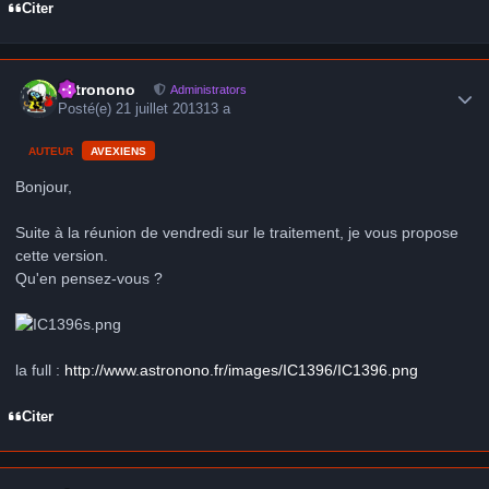
Citer
Author stats
astronono
Administrators
Posté(e)
21 juillet 2013
13 a
AUTEUR
AVEXIENS
Bonjour,
Suite à la réunion de vendredi sur le traitement, je vous propose
cette version.
Qu'en pensez-vous ?
la full :
http://www.astronono.fr/images/IC1396/IC1396.png
Citer
Author stats