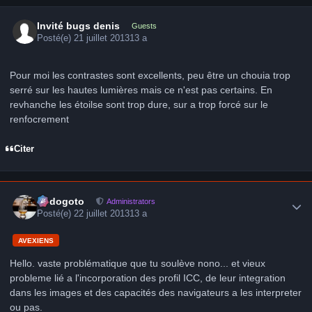
Invité bugs denis
Guests
Posté(e)
21 juillet 2013
13 a
Pour moi les contrastes sont excellents, peu être un chouia trop
serré sur les hautes lumières mais ce n'est pas certains. En
revhanche les étoilse sont trop dure, sur a trop forcé sur le
renfocrement
Citer
Author stats
frédogoto
Administrators
Posté(e)
22 juillet 2013
13 a
AVEXIENS
Hello. vaste problématique que tu soulève nono... et vieux
probleme lié a l'incorporation des profil ICC, de leur integration
dans les images et des capacités des navigateurs a les interpreter
ou pas.