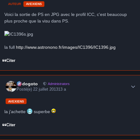
AUTEUR
AVEXIENS
Voici la sortie de PS en JPG avec le profil ICC, c'est beaucoup
plus proche que la visu dans PS.
la full
http://www.astronono.fr/images/IC1396/IC1396.jpg
Citer
Author stats
frédogoto
Administrators
Posté(e)
22 juillet 2013
13 a
AVEXIENS
la j'achette
superbe
Citer