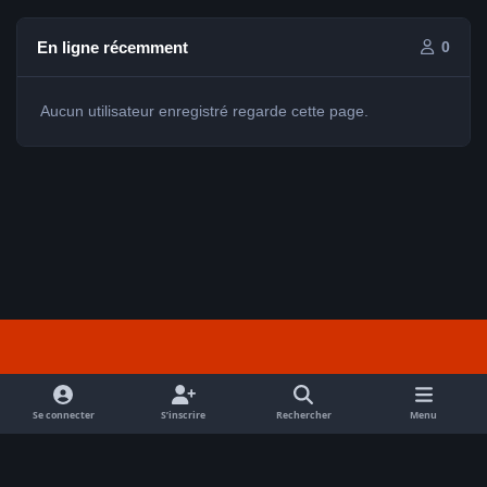
En ligne récemment
0
Aucun utilisateur enregistré regarde cette page.
Light Mode
Dark Mode
System Preference
f
a
Se connecter
S’inscrire
Rechercher
Menu
Nous contacter
Cookies
c
Tout droits réservés Avex 2026 // © Avex 2026
e
Powered by
Invision Community