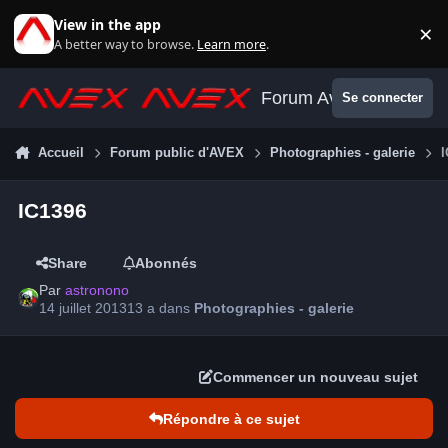
Aller au contenu
View in the app
×
Di
A better way to browse.
Learn more
.
Forum Avex
Se connecter
Accueil
Forum public d'AVEX
Photographies - galerie
IC1396
Share
Abonnés
Par
astronono
14 juillet 2013
13 a
dans
Photographies - galerie
Commencer un nouveau sujet
Répondre à ce sujet