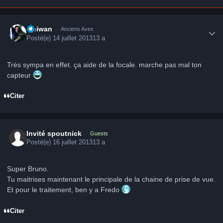
Author stats
Obiwan
Anciens Avex
Posté(e)
14 juillet 2013
13 a
Très sympa en effet. ça aide de la focale. marche pas mal ton
capteur
Citer
Invité spoutnick
Guests
Posté(e)
16 juillet 2013
13 a
Super Bruno.
Tu maitrises maintenant le principale de la chaine de prise de vue.
Et pour le traitement, ben y a Fredo
Citer