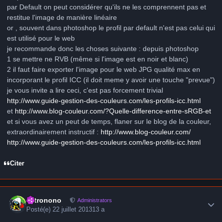
par Default on peut considérer qu'ils ne les comprennent pas et
restitue l'image de manière linéaire
or , souvent dans photoshop le profil par default n'est pas celui qui
est utilisé pour le web
je recommande donc les choses suivante : depuis photoshop
1 se mettre ne RVB (même si l'image est en noir et blanc)
2 il faut faire exporter l'image pour le web JPG qualité max en
incorporant le profil ICC (il doit meme y avoir une touche "prevue")
je vous invite a lire ceci, c'est pas forcement trivial
http://www.guide-gestion-des-couleurs.com/les-profils-icc.html
et
http://www.blog-couleur.com/?Quelle-difference-entre-sRGB-et
et si vous avez un peut de temps, flaner sur le blog de la couleur,
extraordinairement instructif :
http://www.blog-couleur.com/
http://www.guide-gestion-des-couleurs.com/les-profils-icc.html
Citer
Author stats
astronono
Administrators
Posté(e)
22 juillet 2013
13 a