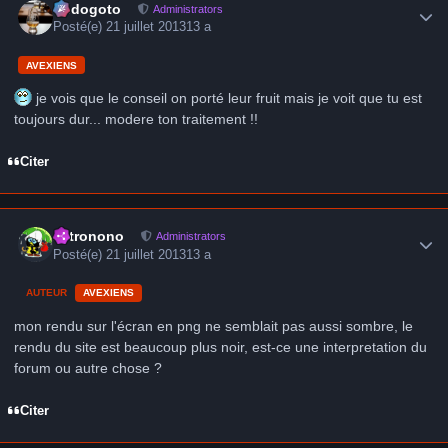
frédogoto
Administrators
Posté(e)
21 juillet 2013
13 a
AVEXIENS
je vois que le conseil on porté leur fruit mais je voit que tu est
toujours dur... modere ton traitement !!
Citer
Author stats
astronono
Administrators
Posté(e)
21 juillet 2013
13 a
AUTEUR
AVEXIENS
mon rendu sur l'écran en png ne semblait pas aussi sombre, le
rendu du site est beaucoup plus noir, est-ce une interpretation du
forum ou autre chose ?
Citer