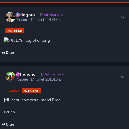
Author stats
frédogoto
Administrators
Posté(e)
14 juillet 2013
13 a
AVEXIENS
Citer
Author stats
astronono
Administrators
Posté(e)
14 juillet 2013
13 a
AUTEUR
AVEXIENS
joli, beau contraste, merci Fred.
Bruno
Citer