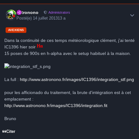
Author stats
astronono
Administrators
Posté(e)
14 juillet 2013
13 a
AVEXIENS
Dans la continuité de ces temps météorologique clément, j'ai tenté
IC1396 hier soir
15 poses de 900s en h-alpha avec le setup habituel à la maison.
La full :
http://www.astronono.fr/images/IC1396/integration_stf.png
pour les afficionado du traitement, la brute d'intégration est à cet
emplacement :
http://www.astronono.fr/images/IC1396/integration.fit
Bruno
Citer