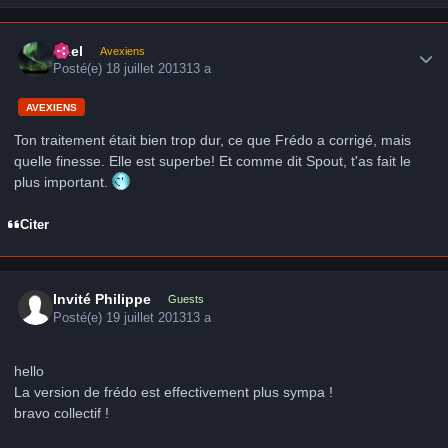
Author stats
Axel
Avexiens
Posté(e)
18 juillet 2013
13 a
AVEXIENS
Ton traitement était bien trop dur, ce que Frédo a corrigé, mais
quelle finesse. Elle est superbe! Et comme dit Spout, t'as fait le
plus important.
Citer
Invité Philippe
Guests
Posté(e)
19 juillet 2013
13 a
hello
La version de frédo est effectivement plus sympa !
bravo collectif !