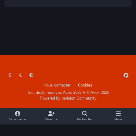
Light Mode
Dark Mode
System Preference
f
a
Nous contacter
Cookies
c
Tout droits réservés Avex 2026 // © Avex 2026
e
Powered by
Invision Community
b
o
o
Se connecter
S’inscrire
Rechercher
Menu
k