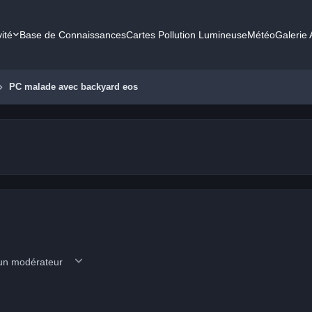
vité
Base de Connaissances
Cartes Pollution Lumineuse
Météo
Galerie
PC malade avec backyard eos