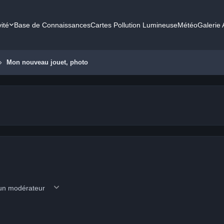
vité
Base de Connaissances
Cartes Pollution Lumineuse
Météo
Galerie
Mon nouveau jouet, photo