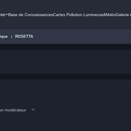
vité
Base de Connaissances
Cartes Pollution Lumineuse
Météo
Galerie
ique
ROSETTA