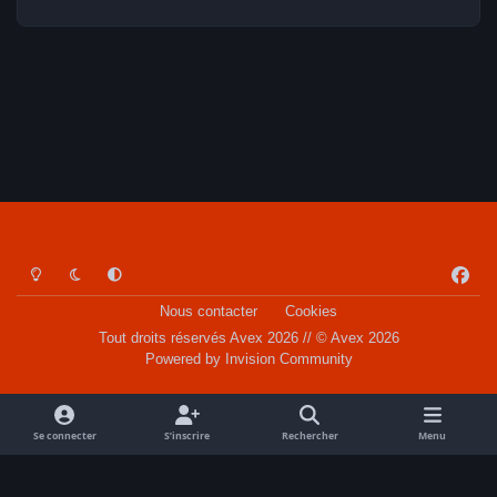
Light Mode
Dark Mode
System Preference
f
a
Nous contacter
Cookies
c
Tout droits réservés Avex 2026 // © Avex 2026
e
Powered by
Invision Community
b
o
o
Se connecter
S’inscrire
Rechercher
Menu
k