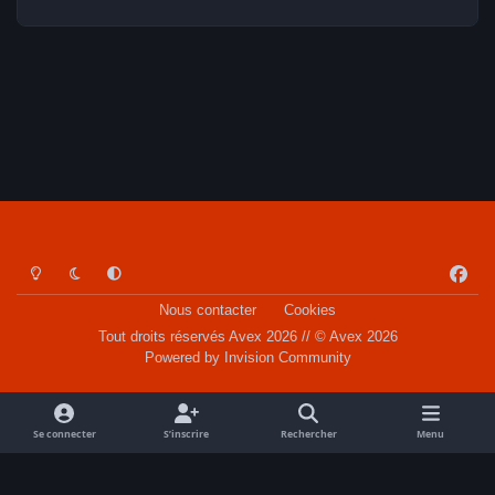
Light Mode
Dark Mode
System Preference
f
a
Nous contacter
Cookies
c
Tout droits réservés Avex 2026 // © Avex 2026
e
Powered by
Invision Community
b
o
o
Se connecter
S’inscrire
Rechercher
Menu
k