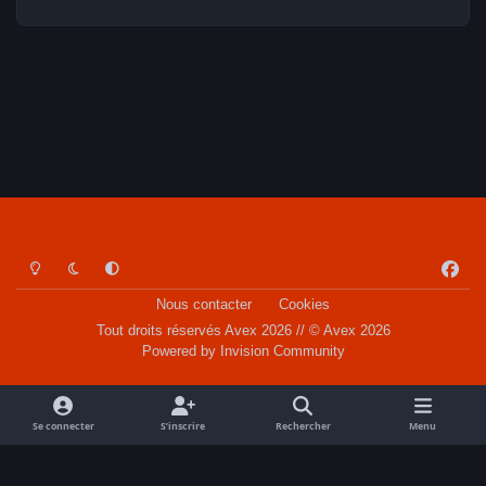
Light Mode
Dark Mode
System Preference
f
a
Nous contacter
Cookies
c
Tout droits réservés Avex 2026 // © Avex 2026
e
Powered by
Invision Community
b
o
o
Se connecter
S’inscrire
Rechercher
Menu
k