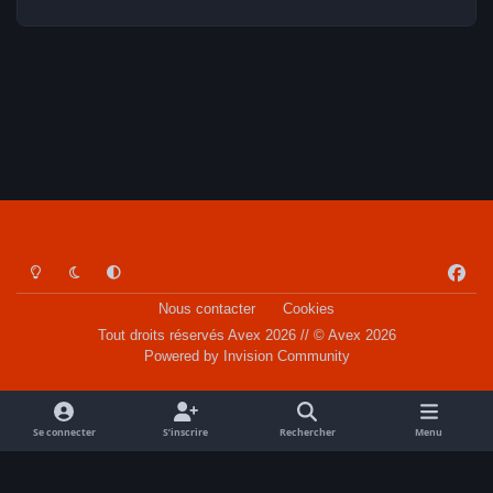
Light Mode
Dark Mode
System Preference
f
a
Nous contacter
Cookies
c
Tout droits réservés Avex 2026 // © Avex 2026
e
Powered by
Invision Community
b
o
o
Se connecter
S’inscrire
Rechercher
Menu
k