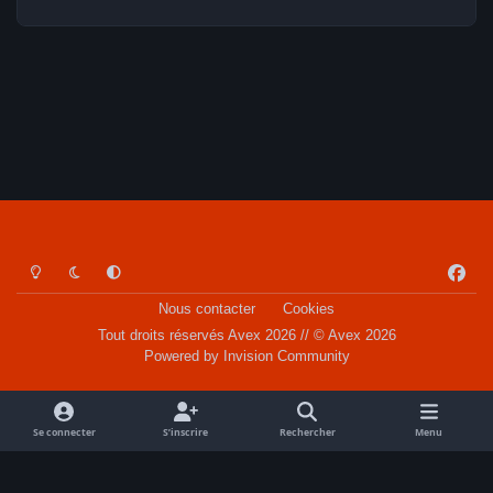
Light Mode
Dark Mode
System Preference
f
a
Nous contacter
Cookies
c
Tout droits réservés Avex 2026 // © Avex 2026
e
Powered by
Invision Community
b
o
o
Se connecter
S’inscrire
Rechercher
Menu
k