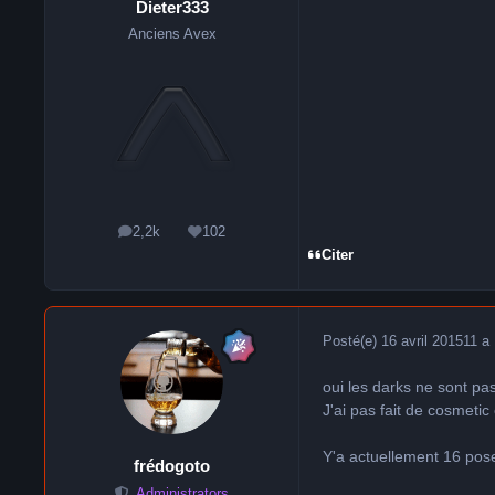
Dieter333
Anciens Avex
2,2k
102
messages
Réputation
Citer
Posté(e)
16 avril 2015
11 a
oui les darks ne sont pas
J'ai pas fait de cosmetic
Y'a actuellement 16 pos
frédogoto
Administrators