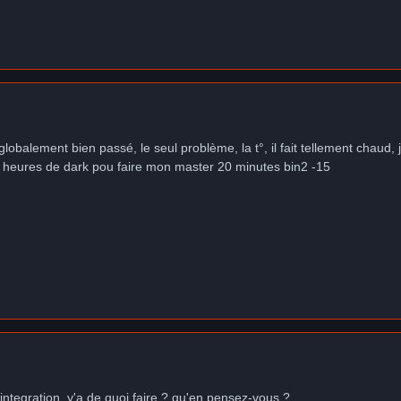
 globalement bien passé, le seul problème, la t°, il fait tellement chaud,
0 heures de dark pou faire mon master 20 minutes bin2 -15
'integration, y'a de quoi faire ? qu'en pensez-vous ?