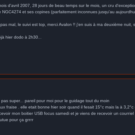
ois d'avril 2007, 28 jours de beau temps sur le mois, un cru d'exception
de NGC4274 et ses copines (parfaitement inconnues jusqu'au aujourdhui
 pas mal, le suivi est top, merci Avalon !! j'en suis à ma deuxième nuit
éjà hier dodo à 2h30...
pas super... pareil pour moi pour le guidage tout du moin
x fraise . elle etait bonne hier soir quand il fesait 15°c mais la à 3,2°c 
recevoir mon boitier USB focus samedi et je viens de recevoir un courriel 
outue pour ça grrrr