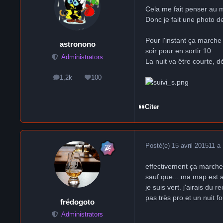
Cela me fait penser au m
Donc je fait une photo 
Pour l'instant ça marche
astronono
soir pour en sortir 10.
Administrators
La nuit va être courte, d
1,2k
100
messages
Réputation
Citer
Posté(e)
15 avril 2015
11 a
effectivement ça marche 
sauf que... ma map est au
je suis vert. j'airais du 
pas très pro et un nuit f
frédogoto
Administrators