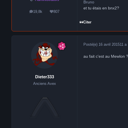
Bruno
et tu étais en bnx2?
19,8k
807
messages
Réputation
Citer
Posté(e)
16 avril 2015
11 a
au fait c'est au Mewlon 
Dieter333
Anciens Avex