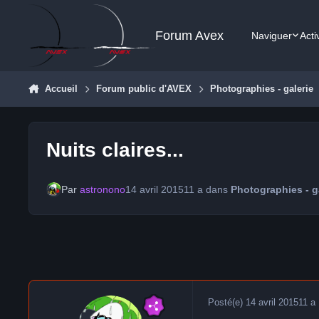
Aller au contenu
Forum Avex
Naviguer
Acti
Accueil
Forum public d'AVEX
Photographies - galerie
Nuits claires...
Par
astronono
14 avril 2015
11 a
dans
Photographies - g
Posté(e)
14 avril 2015
11 a