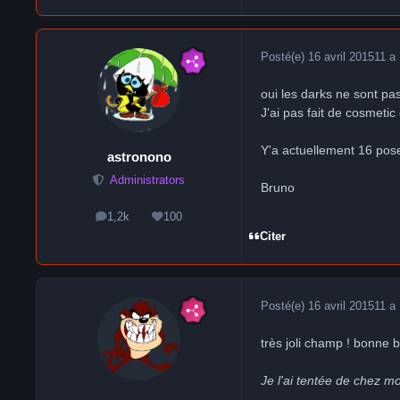
Posté(e)
16 avril 2015
11 a
oui les darks ne sont pas
J'ai pas fait de cosmetic
Y'a actuellement 16 pos
astronono
Administrators
Bruno
1,2k
100
messages
Réputation
Citer
Posté(e)
16 avril 2015
11 a
très joli champ ! bonne 
Je l'ai tentée de chez m