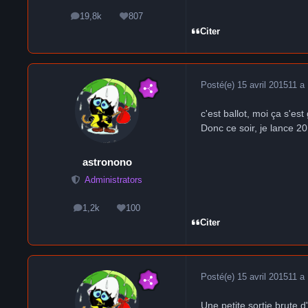
19,8k
807
messages
Réputation
Citer
Posté(e)
15 avril 2015
11 a
c'est ballot, moi ça s'est
Donc ce soir, je lance 2
astronono
Administrators
1,2k
100
messages
Réputation
Citer
Posté(e)
15 avril 2015
11 a
Une petite sortie brute d