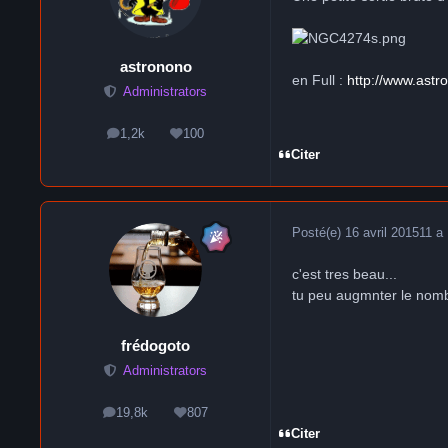
astronono
en Full :
http://www.ast
Administrators
1,2k
100
messages
Réputation
Citer
Posté(e)
16 avril 2015
11 a
c'est tres beau...
tu peu augmnter le nombre
frédogoto
Administrators
19,8k
807
messages
Réputation
Citer