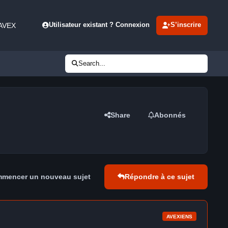
 AVEX
Utilisateur existant ? Connexion
S’inscrire
Search...
Share
Abonnés
mencer un nouveau sujet
Répondre à ce sujet
AVEXIENS