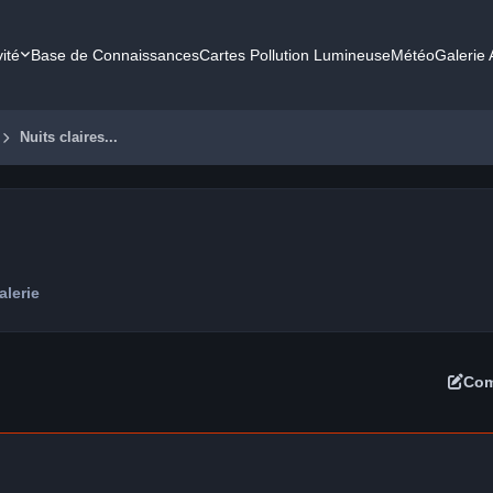
vité
Base de Connaissances
Cartes Pollution Lumineuse
Météo
Galerie
Nuits claires...
alerie
Com