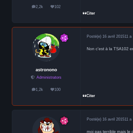
2,2k
102
messages
Réputation
Citer
Posté(e)
16 avril 2015
11 a
Non c'est à la TSA102 e
astronono
Administrators
1,2k
100
messages
Réputation
Citer
Posté(e)
16 avril 2015
11 a
moi pas terrible mais le c