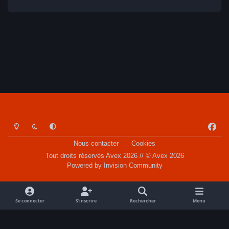
Light Mode
Dark Mode
System Preference
f
a
Nous contacter
Cookies
c
Tout droits réservés Avex 2026 // © Avex 2026
e
Powered by
Invision Community
b
o
o
Se connecter
S’inscrire
Rechercher
Menu
k