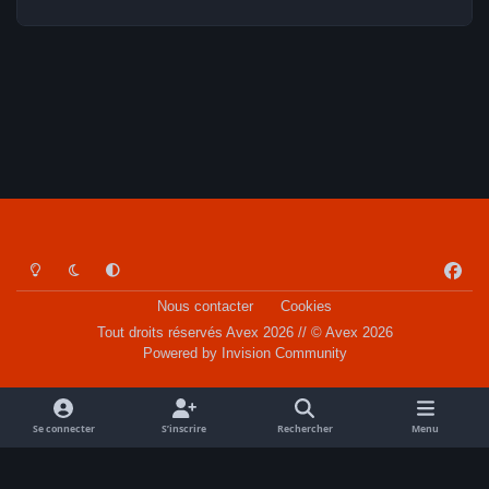
Light Mode
Dark Mode
System Preference
f
a
Nous contacter
Cookies
c
Tout droits réservés Avex 2026 // © Avex 2026
e
Powered by
Invision Community
b
o
o
Se connecter
S’inscrire
Rechercher
Menu
k