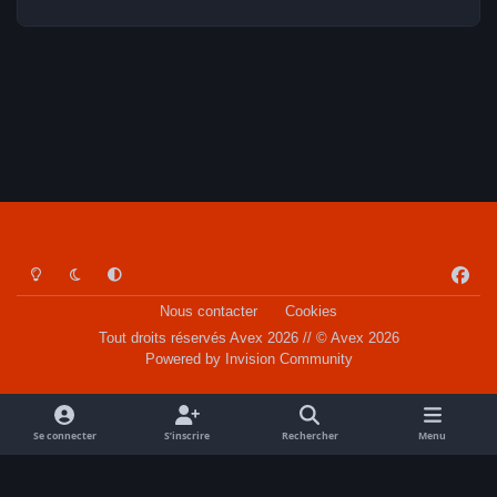
Light Mode
Dark Mode
System Preference
f
a
Nous contacter
Cookies
c
Tout droits réservés Avex 2026 // © Avex 2026
e
Powered by
Invision Community
b
o
o
Se connecter
S’inscrire
Rechercher
Menu
k