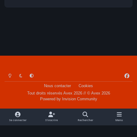
Light Mode
Dark Mode
System Preference
f
a
Nous contacter
Cookies
c
Tout droits réservés Avex 2026 // © Avex 2026
e
Powered by
Invision Community
b
o
o
Se connecter
S’inscrire
Rechercher
Menu
k