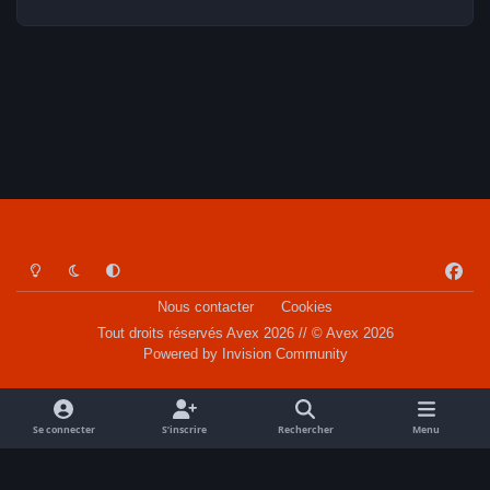
Light Mode
Dark Mode
System Preference
f
a
Nous contacter
Cookies
c
Tout droits réservés Avex 2026 // © Avex 2026
e
Powered by
Invision Community
b
o
o
Se connecter
S’inscrire
Rechercher
Menu
k