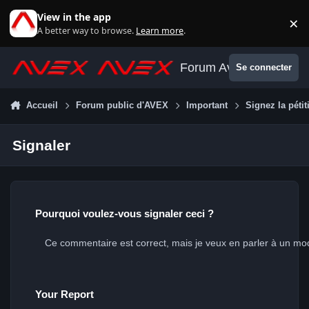
Aller au contenu
View in the app
×
Di
A better way to browse.
Learn more
.
Forum Avex
Se connecter
Accueil
Forum public d'AVEX
Important
Signez la péti
Signaler
Pourquoi voulez-vous signaler ceci ?
Your Report