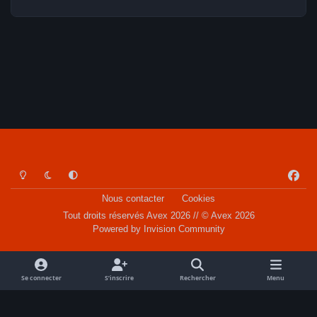
Light Mode
Dark Mode
System Preference
f
a
Nous contacter
Cookies
c
Tout droits réservés Avex 2026 // © Avex 2026
e
Powered by
Invision Community
b
o
o
Se connecter
S’inscrire
Rechercher
Menu
k