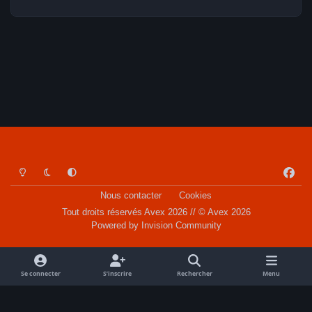
Light Mode
Dark Mode
System Preference
f
a
Nous contacter
Cookies
c
Tout droits réservés Avex 2026 // © Avex 2026
e
Powered by
Invision Community
b
o
o
Se connecter
S’inscrire
Rechercher
Menu
k