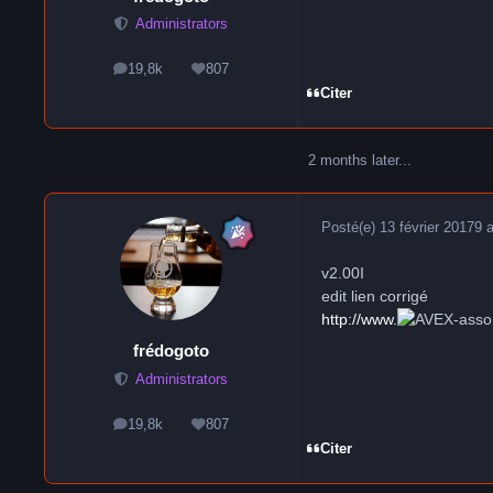
Administrators
19,8k
807
messages
Réputation
Citer
2 months later...
Posté(e)
13 février 2017
9 
v2.00I
edit lien corrigé
http://www.
-asso
frédogoto
Administrators
19,8k
807
messages
Réputation
Citer