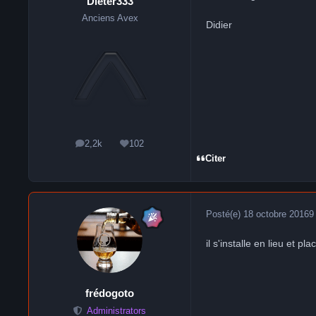
Dieter333
Anciens Avex
Didier
2,2k
102
messages
Réputation
Citer
Posté(e)
18 octobre 2016
9
il s'installe en lieu et p
frédogoto
Administrators