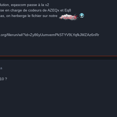
lution, eqascom passe à la v2
prise en charge de codeurs de AZEQx et Eq8
s, on herberge le fichier sur notre
o.org/filerun/wl/?id=Zy86yUumvemPkSTYV9LYqfkJMZAz6nRr
 a
W10 ?