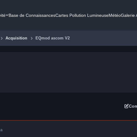
vité
Base de Connaissances
Cartes Pollution Lumineuse
Météo
Galerie
Acquisition
EQmod ascom V2
Com
 a