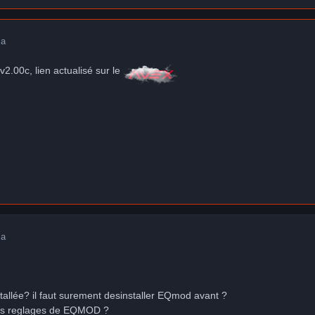
 a
 v2.00c, lien actualisé sur le
 a
nstallée? il faut surement desinstaller EQmod avant ?
os reglages de EQMOD ?