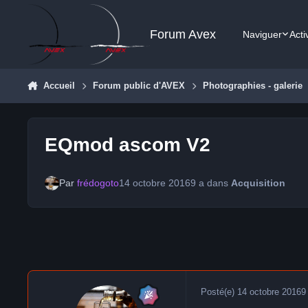
Aller au contenu
Forum Avex
Naviguer
Acti
Accueil
Forum public d'AVEX
Photographies - galerie
EQmod ascom V2
Par
frédogoto
14 octobre 2016
9 a
dans
Acquisition
Posté(e)
14 octobre 2016
9