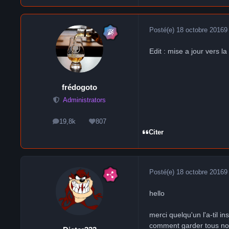
Posté(e)
18 octobre 2016
9
Edit : mise a jour vers la
frédogoto
Administrators
19,8k
807
messages
Réputation
Citer
Posté(e)
18 octobre 2016
9
hello
merci quelqu'un l'a-til i
comment garder tous n