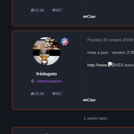
19,8k
807
messages
Réputation
Citer
Posté(e)
20 octobre 2016
9
mise a jour : version 2.
http://www.
-asso
frédogoto
Administrators
19,8k
807
messages
Réputation
Citer
2 weeks later...