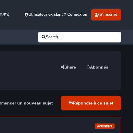
 AVEX
Utilisateur existant ? Connexion
S’inscrire
Search...
Share
Abonnés
mencer un nouveau sujet
Répondre à ce sujet
AVEXIENS