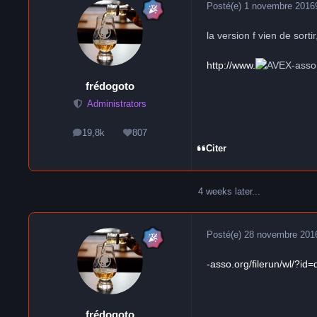
Posté(e)
1 novembre 2016
la version f vien de sortir
http://www.
-ass
frédogoto
Administrators
19,8k
807
messages
Réputation
Citer
4 weeks later...
Posté(e)
28 novembre 201
-asso.org/filerun/wl/?
frédogoto