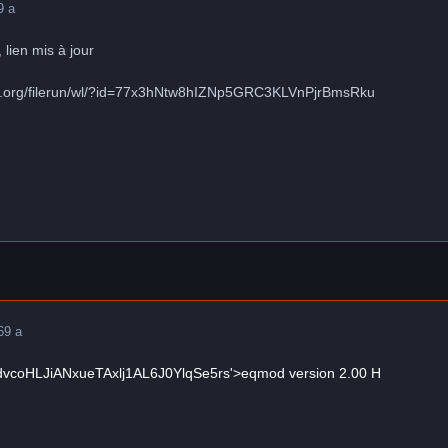
9 a
, lien mis à jour
o.org/filerun/wl/?id=77x3hNtw8hIZNp5GRC3KLVnPjrBmsRku
6
9 a
id=dvcoHLJiANxueTAxlj1AL6J0YlqSe5rs'>eqmod version 2.00 H