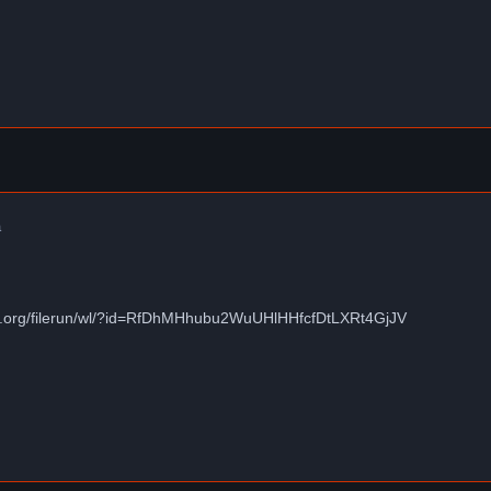
a
.org/filerun/wl/?id=RfDhMHhubu2WuUHlHHfcfDtLXRt4GjJV