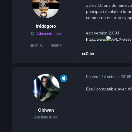
apres 10 ans de minievo
principale évolution la 
comme on est trop sympa
frédogoto
edit version 2.00J
Administrators
http://www.
-ass
19,8k
807
messages
Réputation
Citer
Posté(e)
14 octobre 2016
9
Est-il compatible avec 
Obiwan
Anciens Avex