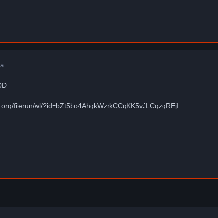
 a
00D
.org/filerun/wl/?id=bZt5bo4AhgkWzrkCCqKK5vJLCgzqREjI