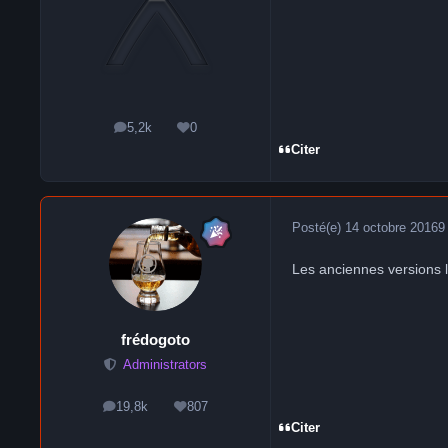
5,2k
0
messages
Réputation
Citer
Posté(e)
14 octobre 2016
9
Les anciennes versions l
frédogoto
Administrators
19,8k
807
messages
Réputation
Citer