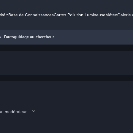
vité
Base de Connaissances
Cartes Pollution Lumineuse
Météo
Galerie
l'autoguidage au chercheur