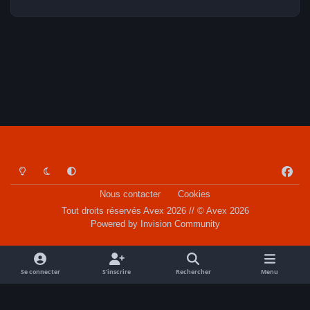
Light Mode
Dark Mode
System Preference
f
a
Nous contacter
Cookies
c
Tout droits réservés Avex 2026 // © Avex 2026
e
Powered by
Invision Community
b
o
o
Se connecter
S’inscrire
Rechercher
Menu
k