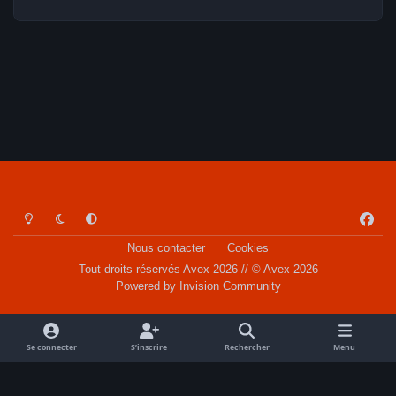
Light Mode
Dark Mode
System Preference
f
a
Nous contacter
Cookies
c
Tout droits réservés Avex 2026 // © Avex 2026
e
Powered by
Invision Community
b
o
o
Se connecter
S’inscrire
Rechercher
Menu
k