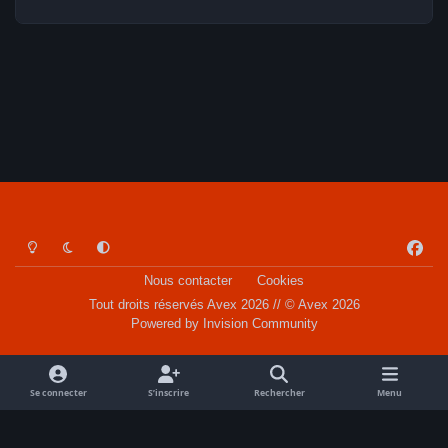
Light Mode
Dark Mode
System Preference
f
a
Nous contacter
Cookies
c
Tout droits réservés Avex 2026 // © Avex 2026
e
Powered by
Invision Community
b
o
o
Se connecter
S’inscrire
Rechercher
Menu
k