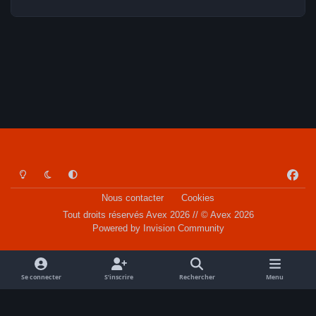
Light Mode
Dark Mode
System Preference
f
a
Nous contacter
Cookies
c
Tout droits réservés Avex 2026 // © Avex 2026
e
Powered by
Invision Community
b
o
o
Se connecter
S’inscrire
Rechercher
Menu
k