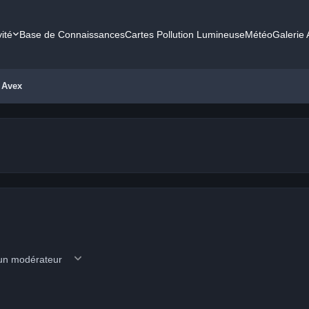
vité
Base de Connaissances
Cartes Pollution Lumineuse
Météo
Galerie
e Avex