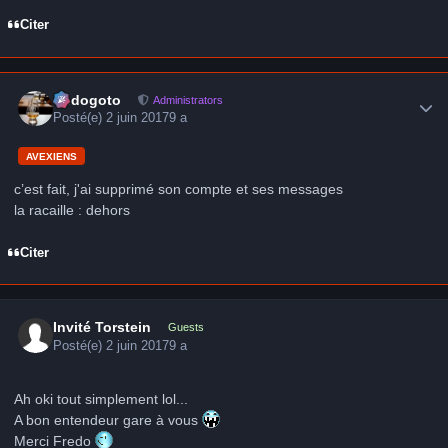
Citer
Author stats
frédogoto
Administrators
Posté(e)
2 juin 2017
9 a
AVEXIENS
c’est fait, j'ai supprimé son compte et ses messages
la racaille : dehors
Citer
Invité Torstein
Guests
Posté(e)
2 juin 2017
9 a
Ah oki tout simplement lol...
A bon entendeur gare à vous
Merci Fredo