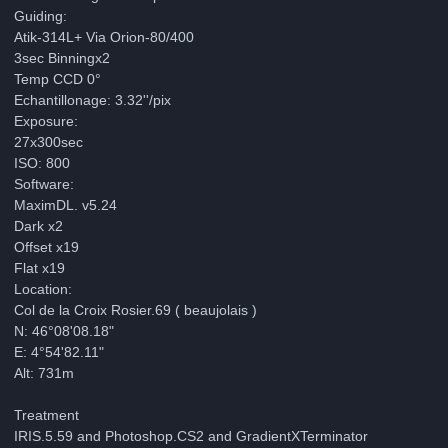
Guiding:
Atik-314L+ Via Orion-80/400
3sec Binningx2
Temp CCD 0°
Echantillonage: 3.32''/pix
Exposure:
27x300sec
ISO: 800
Software:
MaximDL. v5.24
Dark x2
Offset x19
Flat x19
Location:
Col de la Croix Rosier.69 ( beaujolais )
N: 46°08'08.18"
E: 4°54'82.11"
Alt: 731m
Treatment
IRIS.5.59 and Photoshop.CS2 and GradientXTerminator