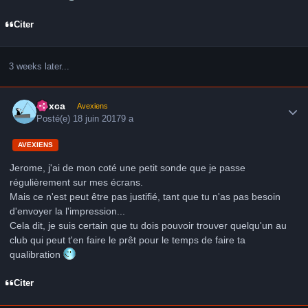
Citer
3 weeks later...
Author stats
hoxca
Avexiens
Posté(e)
18 juin 2017
9 a
AVEXIENS
Jerome, j'ai de mon coté une petit sonde que je passe
régulièrement sur mes écrans.
Mais ce n'est peut être pas justifié, tant que tu n'as pas besoin
d'envoyer la l'impression...
Cela dit, je suis certain que tu dois pouvoir trouver quelqu'un au
club qui peut t'en faire le prêt pour le temps de faire ta
qualibration
Citer