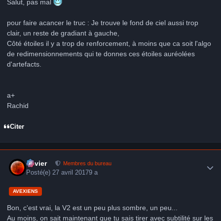
Salut, pas mal
pour faire acancer le truc : Je trouve le fond de ciel aussi trop
clair, un reste de gradiant à gauche,
Côté étoiles il y a trop de renforcement, à moins que ca soit l'algo
de redimensionnements qui te donnes ces étoiles auréolées
d'artefacts.
a+
Rachid
Citer
Author stats
Xavier
Membres du bureau
Posté(e)
27 avril 2017
9 a
AVEXIENS
Bon, c'est vrai, la V2 est un peu plus sombre, un peu...
Au moins, on sait maintenant que tu sais tirer avec subtilité sur les