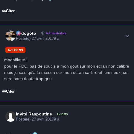
Citer
Author stats
frédogoto
Administrators
Posté(e)
27 avril 2017
9 a
AVEXIENS
magnifique !
pour le FDC, pas de soucis a mon gout sur mon ecran non calibré
mais je sais qu'a la maison sur mon écran calibré et lumineux, ce
sera sans doute trop gris
Citer
Invité Raspoutine
Guests
Posté(e)
27 avril 2017
9 a