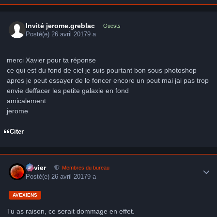
Invité jerome.greblac
Guests
Posté(e)
26 avril 2017
9 a
merci Xavier pour ta réponse
ce qui est du fond de ciel je suis pourtant bon sous photoshop
apres je peut essayer de le foncer encore un peut mai jai pas trop
envie deffacer les petite galaxie en fond
amicalement
jerome
Citer
Author stats
Xavier
Membres du bureau
Posté(e)
26 avril 2017
9 a
AVEXIENS
Tu as raison, ce serait dommage en effet.