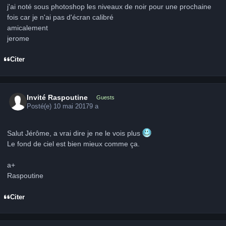
j'ai noté sous photoshop les niveaux de noir pour une prochaine
fois car je n'ai pas d'écran calibré
amicalement
jerome
Citer
Invité Raspoutine
Guests
Posté(e)
10 mai 2017
9 a
Salut Jérôme, a vrai dire je ne le vois plus
Le fond de ciel est bien mieux comme ça.
a+
Raspoutine
Citer
Author stats