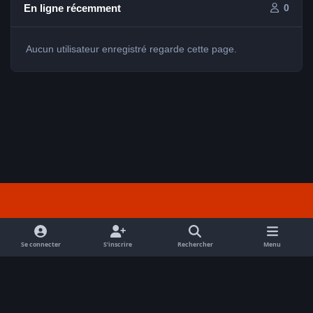
En ligne récemment
0
Aucun utilisateur enregistré regarde cette page.
Light Mode
Dark Mode
System Preference
f
a
Se connecter
S’inscrire
Rechercher
Menu
Nous contacter
Cookies
c
Tout droits réservés Avex 2026 // © Avex 2026
e
Powered by
Invision Community
b
o