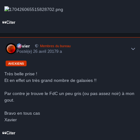
Citer
Author stats
Xavier
Membres du bureau
Posté(e)
26 avril 2017
9 a
AVEXIENS
Très belle prise !
Et en effet un très grand nombre de galaxies !!
Par contre je trouve le FdC un peu gris (ou pas assez noir) à mon
gout.
Bravo en tous cas
Xavier
Citer