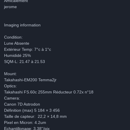
Amicalement
jerome
Imaging information
Condition:
Lune Absente
Extérieur Temp: 7°c à 1°c
Humididé 25%
SQM-L: 21.47 à 21.53
Mount:
Takahashi-EM200 Temma2jr
Optics:
Takahashi FS.60c 255mm Réducteur 0.72x n°18
Camera:
Canon 7D Astrodon
Définition (max) 5 184 × 3 456
Taille de capteur‎: ‎ 22,2 × 14,8 mm
Pixel en Micron: 4.2um
Echantillonage: 3.38''/pix