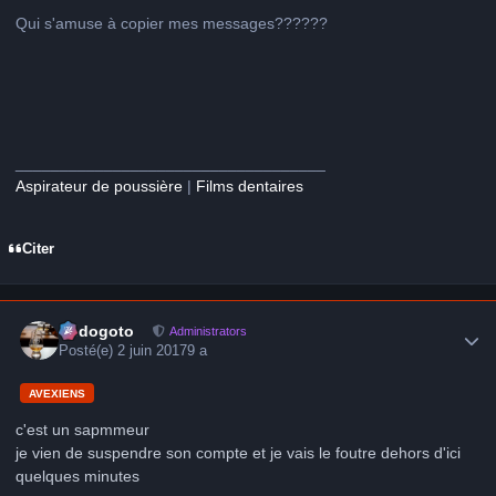
Qui s'amuse à copier mes messages??????
___________________________________
Aspirateur de poussière
|
Films dentaires
Citer
Author stats
frédogoto
Administrators
Posté(e)
2 juin 2017
9 a
AVEXIENS
c'est un sapmmeur
je vien de suspendre son compte et je vais le foutre dehors d'ici
quelques minutes