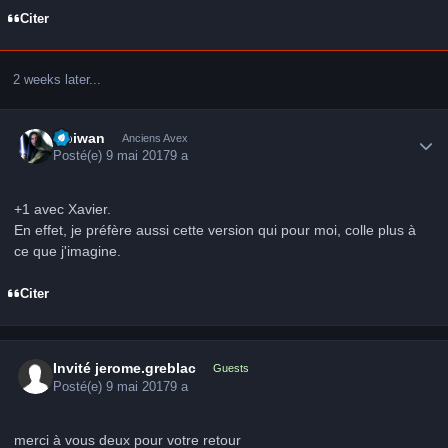
Citer
2 weeks later...
Author stats
Obiwan
Anciens Avex
Posté(e)
9 mai 2017
9 a
+1 avec Xavier.
En effet, je préfère aussi cette version qui pour moi, colle plus à
ce que j'imagine.
Citer
Invité jerome.greblac
Guests
Posté(e)
9 mai 2017
9 a
merci à vous deux pour votre retour