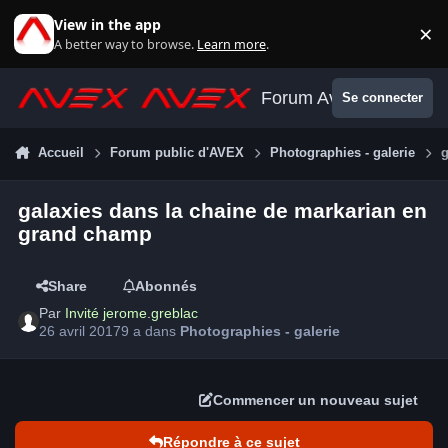
Aller au contenu
View in the app
×
Di
A better way to browse.
Learn more
.
Forum Avex
Se connecter
Accueil
Forum public d'AVEX
Photographies - galerie
galaxies dans la chaine de markarian en
grand champ
Share
Abonnés
Par
Invité jerome.greblac
26 avril 2017
9 a
dans
Photographies - galerie
Commencer un nouveau sujet
Répondre à ce sujet