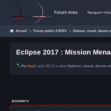
Aller au contenu
Forum Avex
Naviguer
Acti
Accueil
Forum public d'AVEX
Dobson, visuel, dessin e
Eclipse 2017 : Mission Mena
Par
Axel
2 août 2017
9 a
dans
Dobson, visuel, dessin et
DERNIÈRE PAGE
1
2
SUIVANT