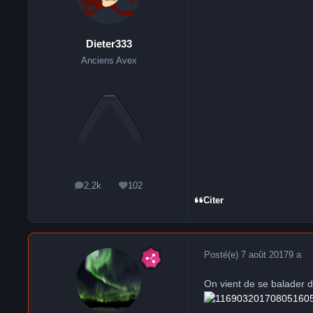
Dieter333
Anciens Avex
2,2k
102
messages
Réputation
Citer
Posté(e)
7 août 2017
9 a
On vient de se balader 