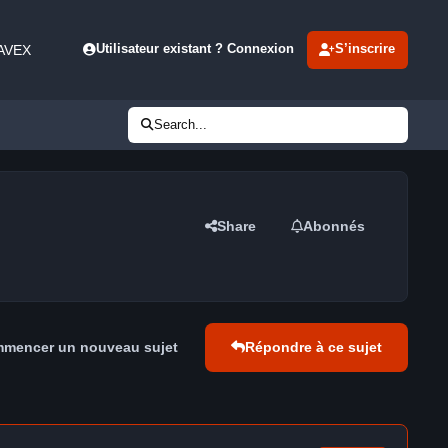
 AVEX
Utilisateur existant ? Connexion
S’inscrire
Search...
Share
Abonnés
mencer un nouveau sujet
Répondre à ce sujet