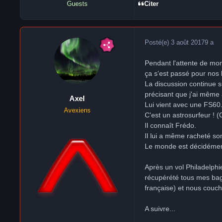
Citer
Guests
Posté(e)
3 août 2017
9 a
Pendant l'attente de mon
ça s'est passé pour nos
La discussion continue su
précisant que j'ai même
Axel
Lui vient avec une FS60
Avexiens
C'est un astrosurfeur ! (
Il connaît Frédo.
Il lui a même racheté so
Le monde est décidément 
Après un vol Philadelphi
récupérété tous mes baga
française) et nous couch
A suivre...