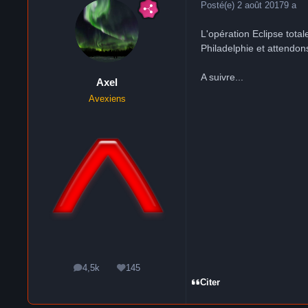
Posté(e)
2 août 2017
9 a
L'opération Eclipse tota
Philadelphie et attendon
A suivre...
Axel
Avexiens
4,5k
145
messages
Réputation
Citer