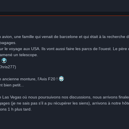
 avion, une famille qui venait de barcelone et qui était à la recherch
 bagages.
r le voyage aux USA. Ils vont aussi faire les parcs de l'ouest. Le père 
 amené un telescope.
.
Chris277)
n ancienne monture, l'Axis F20 !
bien petit...
e Las Vegas où nous poursuivons nos discussions, nous arrivons finale
ges (je ne sais pas s'il a pu récupérer les siens), arrivons à notre h
ons 1 h plus tard.