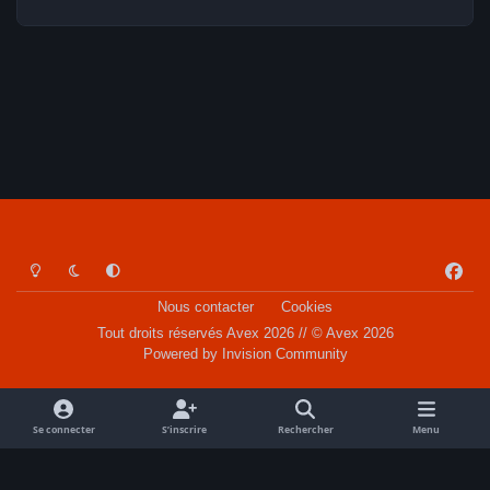
Light Mode
Dark Mode
System Preference
f
a
Nous contacter
Cookies
c
Tout droits réservés Avex 2026 // © Avex 2026
e
Powered by
Invision Community
b
o
o
Se connecter
S’inscrire
Rechercher
Menu
k