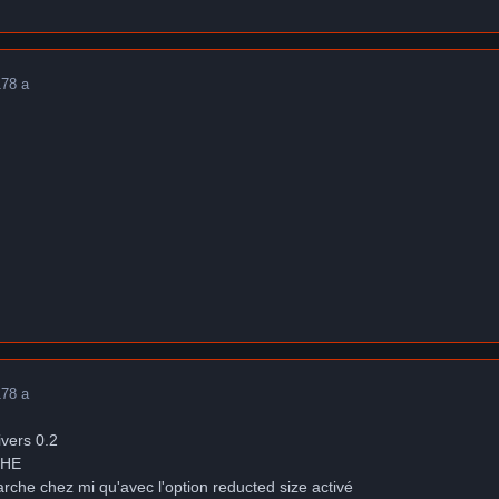
17
8 a
17
8 a
ivers 0.2
CHE
arche chez mi qu'avec l'option reducted size activé