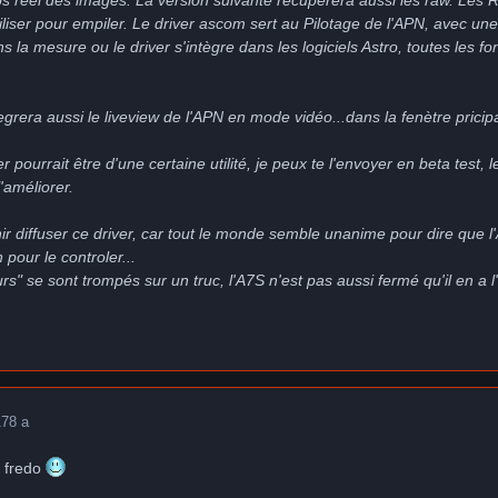
 utiliser pour empiler. Le driver ascom sert au Pilotage de l'APN, avec 
ans la mesure ou le driver s'intègre dans les logiciels Astro, toutes le
grera aussi le liveview de l'APN en mode vidéo...dans la fenètre pricipa
r pourrait être d'une certaine utilité, je peux te l'envoyer en beta tes
'améliorer.
ir diffuser ce driver, car tout le monde semble unanime pour dire que
n pour le controler...
rs" se sont trompés sur un truc, l'A7S n'est pas aussi fermé qu'il en a l
17
8 a
g fredo