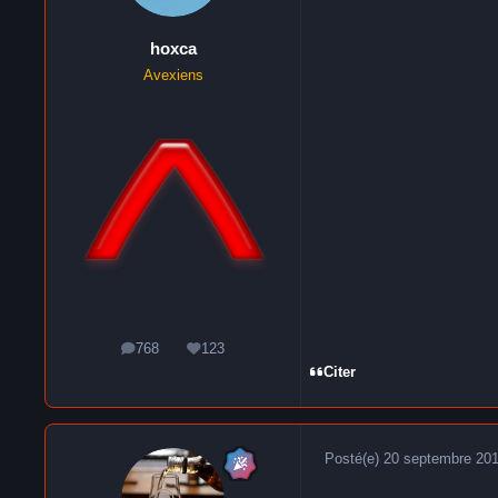
hoxca
Avexiens
768
123
messages
Réputation
Citer
Posté(e)
20 septembre 20