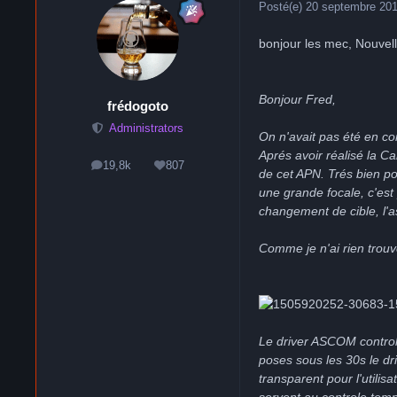
Posté(e)
20 septembre 20
bonjour les mec, Nouvell
Bonjour Fred,
frédogoto
Administrators
On n'avait pas été en con
Aprés avoir réalisé la Ca
19,8k
807
messages
Réputation
de cet APN. Trés bien po
une grande focale, c'est
changement de cible, l'as
Comme je n'ai rien trouv
Le driver ASCOM controle
poses sous les 30s le dr
transparent pour l'utili
servent au controle temp