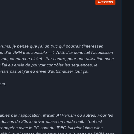
AVEXIENS
ums, je pense que j'ai un truc qui pourrait t'intéresser.
e d'un APN trés sensible ==> A7S. J'ai donc fait l’acquisition
ou, ca marche nickel . Par contre, pour une utilisation avec
j'ai eu envie de pouvoir contrôler les séquences, le
tais pas..et j'ai eu envie d'automatiser tout ça..
com.
ables par l'application, Maxim ATP Prism ou autres. Pour les
u dessus de 30s le driver passe en mode bulb. Tout est
changées avec le PC sont du JPEG full résolution elles
AW ( .awr )sont toujours stockées sur la carte de l'APN et ce