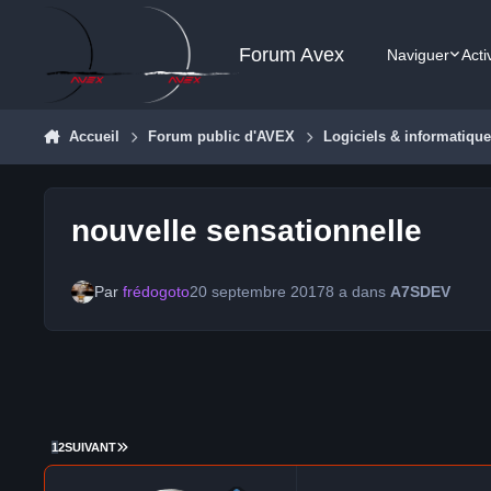
Aller au contenu
Forum Avex
Naviguer
Acti
Accueil
Forum public d'AVEX
Logiciels & informatiqu
nouvelle sensationnelle
Par
frédogoto
20 septembre 2017
8 a
dans
A7SDEV
DERNIÈRE PAGE
1
2
SUIVANT