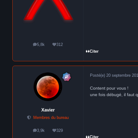
5,8k
312
messages
Réputation
Citer
Posté(e)
20 septembre 20
Content pour vous !
une fois débugé, il faut q
Xavier
Membres du bureau
3,9k
329
messages
Réputation
Citer