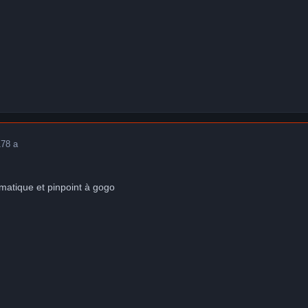
17
8 a
matique et pinpoint à gogo