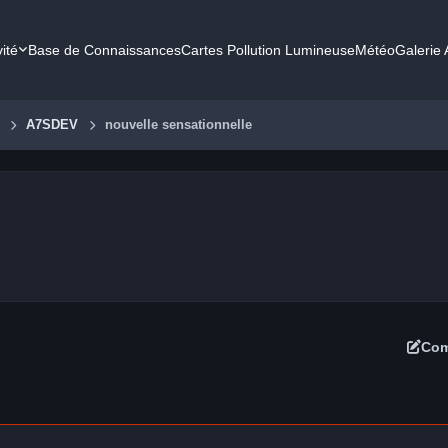
vité
Base de Connaissances
Cartes Pollution Lumineuse
Météo
Galerie
e
A7SDEV
nouvelle sensationnelle
Com