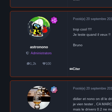
Posté(e)
20 septembre 20
trop cool !!!!
Je teste quand il veux !!
Bruno
astronono
Administrators
1,2k
100
messages
Réputation
Citer
Posté(e)
20 septembre 20
didier et nono on dl le dr
je vien tester , CA MAR
mais le drivers 0.2 ne m