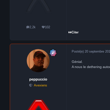
2,2k
102
messages
Réputation
Citer
Posté(e)
20 septembre 20
Génial.
A nous le dethering auto
peppuccio
Avexiens