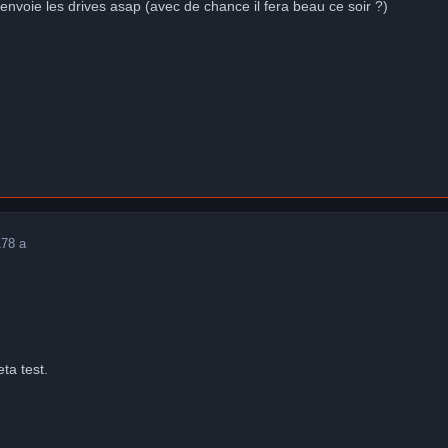
'envoie les drives asap (avec de chance il fera beau ce soir ?)
17
8 a
eta test.