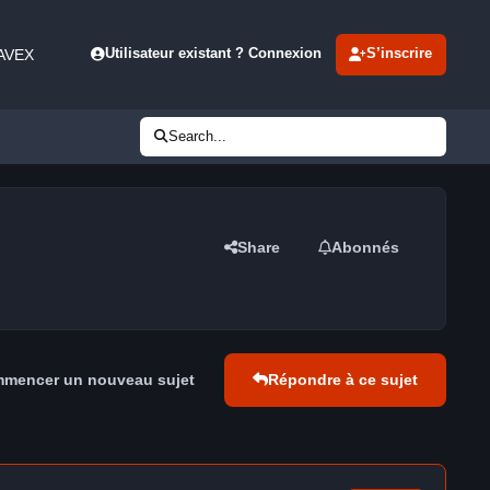
 AVEX
Utilisateur existant ? Connexion
S’inscrire
Search...
Share
Abonnés
mencer un nouveau sujet
Répondre à ce sujet