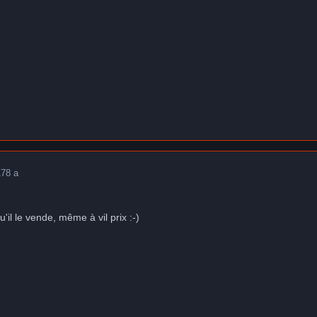
17
8 a
u'il le vende, même à vil prix :-)