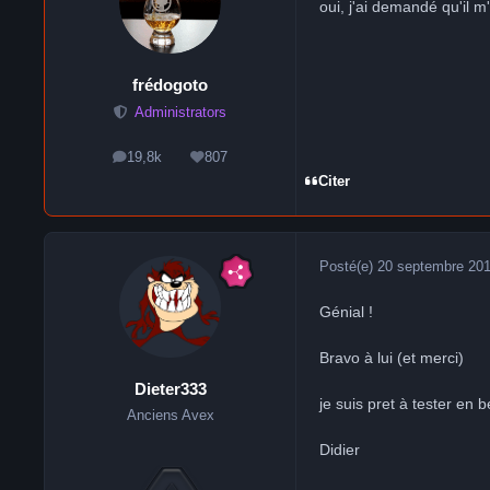
oui, j'ai demandé qu'il m
frédogoto
Administrators
19,8k
807
messages
Réputation
Citer
Posté(e)
20 septembre 20
Génial !
Bravo à lui (et merci)
Dieter333
je suis pret à tester en b
Anciens Avex
Didier