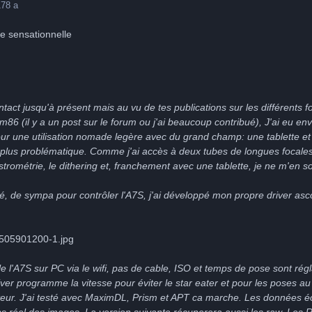
17
8 a
e sensationnelle
tact jusqu'à présent mais au vu de tes publications sur les différents for
m86 (il y a un post sur le forum ou j'ai beaucoup contribué), J'ai eu envi
ur une utilisation nomade legère avec du grand champ: une tablette et z
 plus problématique. Comme j'ai accès à deux tubes de longues focales 
trométrie, le dithering et, franchement avec une tablette, je ne m'en sor
é, de sympa pour contrôler l'A7S, j'ai développé mon propre driver as
 l'A7S sur PC via le wifi, pas de cable, ISO et temps de pose sont régl
iver programme la vitesse pour éviter le star eater et pour les poses a
sateur. J'ai testé avec MaximDL, Prism et APT ca marche. Les données é
s réel des images. La version suivante récuperera aussi les raw. Les R