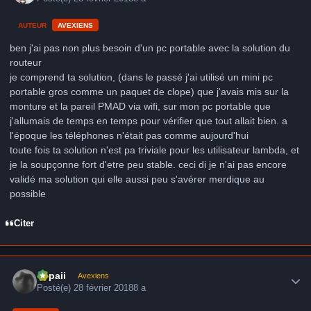
AUTEUR
AVEXIENS
ben j'ai pas non plus besoin d'un pc portable avec la solution du
routeur
je comprend ta solution, (dans le passé j'ai utilisé un mini pc
portable gros comme un paquet de clope) que j'avais mis sur la
monture et la pareil PMAD via wifi, sur mon pc portable que
j'allumais de temps en temps pour vérifier que tout allait bien. a
l'époque les téléphones n'était pas comme aujourd'hui
toute fois ta solution n'est pa triviale pour les utilisateur lambda, et
je la soupçonne fort d'etre peu stable. ceci di je n'ai pas encore
validé ma solution qui elle aussi peu s'avérer merdique au
possible
Citer
Author stats
supaii
Avexiens
Posté(e)
28 février 2018
8 a