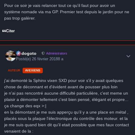
Pour ce soir je vais relancer tout ce qu'il faut pour avoir un
système nomade via ma GP. Premier test depuis le jardin pour ne
pas trop galérer.
Citer
Author stats
frédogoto
Administrators
Posté(e)
26 février 2018
8 a
AUTEUR
AVEXIENS
j'ai demonté la Sphinx vixen SXD pour voir s'il y avait quelques
chose de déconnant et d'évident avant de pousser plus loin
je n'ai pas rencontré aucune difficulté particulière, c'est meme un
plaisir a démonter tellement c'est bien pensé, élégant et propre...
ça change des eqx >:|
en la démontant je me suis apperçu qu'il y a une place en métal ,
placés sous la plaque l'électronique du contrôle des moteur. et la
je me suis quand bien dit qu'il etait possible que mes faux contact
venaient de la :