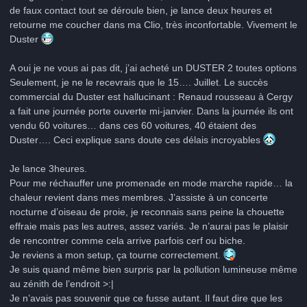
de faux contact tout se déroule bien, je lance deux heures et
retourne me coucher dans ma Clio, très inconfortable. Vivement le
Duster
A oui je ne vous ai pas dit, j’ai acheté un DUSTER 2 toutes options
Seulement, je ne le recevrais que le 15…. Juillet. Le succès
commercial du Duster est hallucinant : Renaud rousseau à Cergy
a fait une journée porte ouverte mi-janvier. Dans la journée ils ont
vendu 60 voitures… dans ces 60 voitures, 40 étaient des
Duster…. Ceci explique sans doute ces délais incroyables
Je lance 3heures.
Pour me réchauffer une promenade en mode marche rapide… la
chaleur revient dans mes membres. J’assiste à un concerte
nocturne d’oiseau de proie, je reconnais sans peine la chouette
effraie mais pas les autres, assez variés. Je n’aurai pas le plaisir
de rencontrer comme cela arrive parfois cerf ou biche.
Je reviens a mon setup, ça tourne correctement.
Je suis quand même bien surpris par la pollution lumineuse même
au zénith de l’endroit >:|
Je n’avais pas souvenir que ce fusse autant. Il faut dire que les