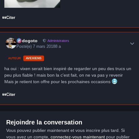
Citer
Author stats
frédogoto
Administrators
Posté(e)
7 mars 2018
8 a
AUTEUR
AVEXIENS
ha oui : vixen serait bien inspiré de regarder un peu des trucs un
peu plus fiable ! mais bon la c'est fait, on ne va pas y revenir
Mais je retient ton offre pour les prochaines occasions
Citer
Rejoindre la conversation
Vous pouvez publier maintenant et vous inscrire plus tard. Si
vous avez un compte,
connectez-vous maintenant
pour publier