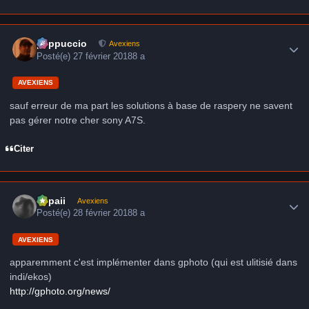
Author stats
peppuccio
Avexiens
Posté(e)
27 février 2018
8 a
AVEXIENS
sauf erreur de ma part les solutions à base de raspery ne savent
pas gérer notre cher sony A7S.
Citer
Author stats
supaii
Avexiens
Posté(e)
28 février 2018
8 a
AVEXIENS
apparemment c'est implémenter dans gphoto (qui est ulitisié dans
indi/ekos)
http://gphoto.org/news/