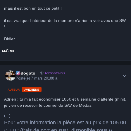
mais il est bon en tout ce petit !
il est vrai que l'intérieur de la monture n'a rien à voir avec une SW
!
Didier
Citer
Author stats
frédogoto
Administrators
Posté(e)
7 mars 2018
8 a
AUTEUR
AVEXIENS
Adrien : tu m'a fait économiser 105€ et 6 semaine d'attente (mini),
je vien de recevoir le courriel du SAV de Medas
(...)
Pour votre information la pièce est au prix de 105.00
€ TTC (frais de port en sus), disponible sous 6