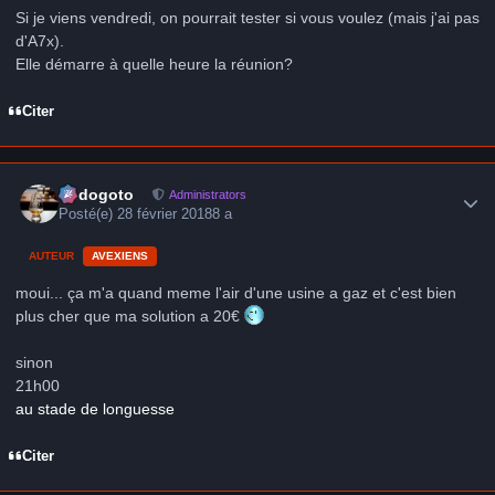
Si je viens vendredi, on pourrait tester si vous voulez (mais j'ai pas
d'A7x).
Elle démarre à quelle heure la réunion?
Citer
Author stats
frédogoto
Administrators
Posté(e)
28 février 2018
8 a
AUTEUR
AVEXIENS
moui... ça m'a quand meme l'air d'une usine a gaz et c'est bien
plus cher que ma solution a 20€
sinon
21h00
au stade de longuesse
Citer