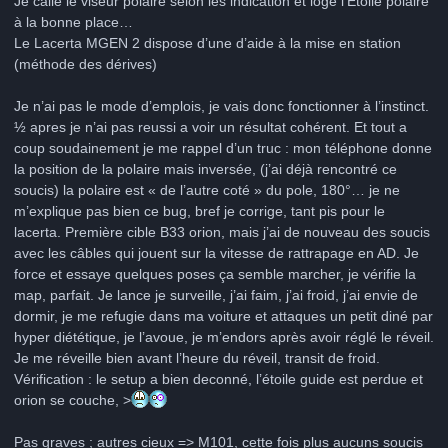
Je calle le viseur polaire selon les indication et loge l’Etoile polaire
à la bonne place…
Le Lacerta MGEN 2 dispose d’une d’aide à la mise en station
(méthode des dérives)
Je n’ai pas le mode d’emplois, je vais donc fonctionner à l’instinct.
½ apres je n’ai pas reussi a voir un résultat cohérent. Et tout a
coup soudainement je me rappel d’un truc : mon téléphone donne
la position de la polaire mais inversée, (j’ai déjà rencontré ce
soucis) la polaire est « de l’autre coté » du pole, 180°… je ne
m’explique pas bien ce bug, bref je corrige, tant pis pour le
lacerta. Première cible B33 orion, mais j’ai de nouveau des soucis
avec les câbles qui jouent sur la vitesse de rattrapage en AD. Je
force et essaye quelques poses ça semble marcher, je vérifie la
map, parfait. Je lance je surveille, j’ai faim, j’ai froid, j’ai envie de
dormir, je me refugie dans ma voiture et attaques un petit diné par
hyper diététique, je l’avoue, je m’endors après avoir réglé le réveil.
Je me réveille bien avant l’heure du réveil, transit de froid.
Vérification : le setup a bien deconné, l’étoile guide est perdue et
orion se couche, >
Pas graves ; autres cieux => M101, cette fois plus aucuns soucis