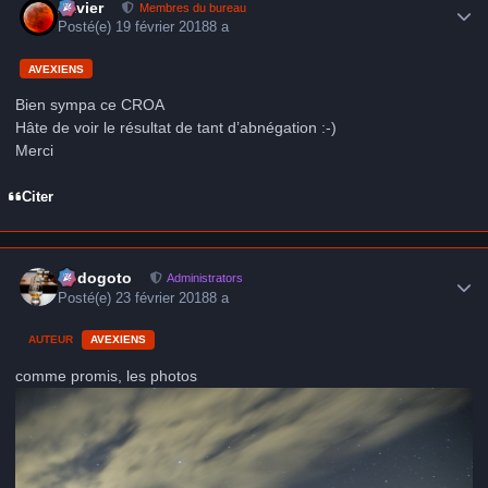
Xavier
Membres du bureau
Posté(e)
19 février 2018
8 a
AVEXIENS
Bien sympa ce CROA
Hâte de voir le résultat de tant d’abnégation :-)
Merci
Citer
Author stats
frédogoto
Administrators
Posté(e)
23 février 2018
8 a
AUTEUR
AVEXIENS
comme promis, les photos