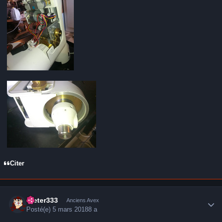
Citer
Author stats
Dieter333
Anciens Avex
Posté(e)
5 mars 2018
8 a