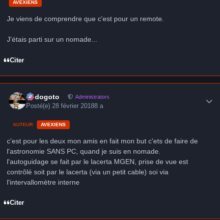
AVEXIENS
Je viens de comprendre que c'est pour un remote.
J'étais parti sur un nomade...
Citer
Author stats
frédogoto
Administrators
Posté(e)
28 février 2018
8 a
AUTEUR
AVEXIENS
c'est pour les deux mon amis en fait mon but c'ets de faire de
l'astronomie SANS PC, quand je suis en nomade.
l'autoguidage se fait par le lacerta MGEN, prise de vue est
contrôlé soit par le lacerta (via un petit cable) soi via
l'intervallomètre interne
Citer