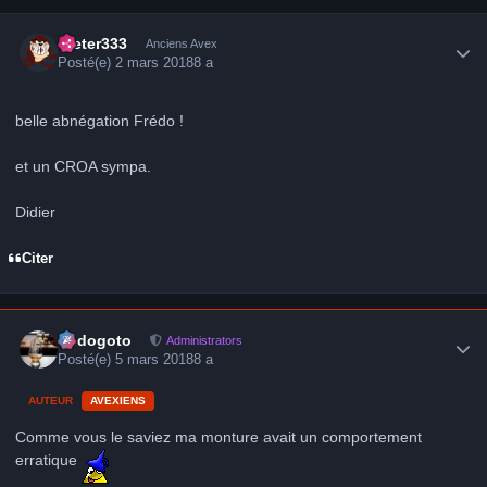
Author stats
Dieter333
Anciens Avex
Posté(e)
2 mars 2018
8 a
belle abnégation Frédo !
et un CROA sympa.
Didier
Citer
Author stats
frédogoto
Administrators
Posté(e)
5 mars 2018
8 a
AUTEUR
AVEXIENS
Comme vous le saviez ma monture avait un comportement
erratique