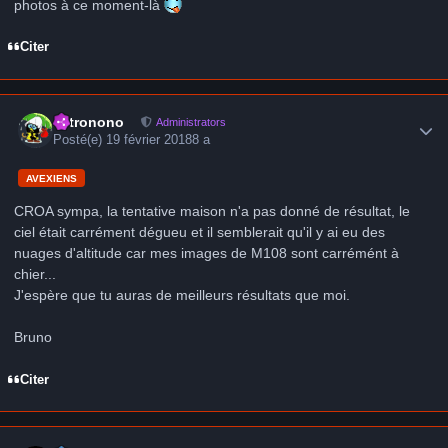
photos à ce moment-là
Citer
Author stats
astronono
Administrators
Posté(e)
19 février 2018
8 a
AVEXIENS
CROA sympa, la tentative maison n'a pas donné de résultat, le
ciel était carrément dégueu et il semblerait qu'il y ai eu des
nuages d'altitude car mes images de M108 sont carrémént à
chier...
J'espère que tu auras de meilleurs résultats que moi.
Bruno
Citer
Author stats