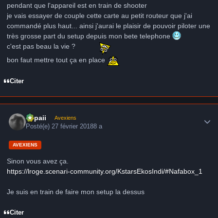
pendant que l'appareil est en train de shooter
je vais essayer de couple cette carte au petit routeur que j'ai
commandé plus haut... ainsi j'aurai le plaisir de pouvoir piloter une
très grosse part du setup depuis mon bete telephone
c'est pas beau la vie ?
bon faut mettre tout ça en place
Citer
Author stats
supaii
Avexiens
Posté(e)
27 février 2018
8 a
AVEXIENS
Sinon vous avez ça.
https://lroge.scenari-community.org/KstarsEkosIndi/#Nafabox_1
Je suis en train de faire mon setup la dessus
Citer