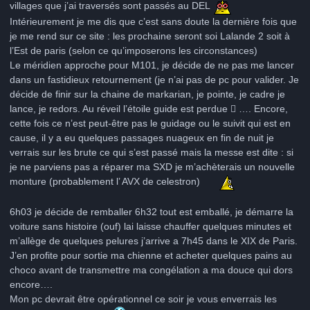
villages que j’ai traversés sont passés au DEL
Intérieurement je me dis que c’est sans doute la dernière fois que
je me rend sur ce site : les prochaine seront soi Lalande 2 soit à
l’Est de paris (selon ce qu’imposerons les circonstances)
Le méridien approche pour M101, je décide de ne pas me lancer
dans un fastidieux retournement (je n’ai pas de pc pour valider. Je
décide de finir sur la chaine de markarian, je pointe, je cadre je
lance, je redors. Au réveil l’étoile guide est perdue  …. Encore,
cette fois ce n’est peut-être pas le guidage ou le suivit qui est en
cause, il y a eu quelques passages nuageux en fin de nuit je
verrais sur les brute ce qui s’est passé mais la messe est dite : si
je ne parviens pas a réparer ma SXD je m’achèterais un nouvelle
monture (probablement l’ AVX de celestron)
6h03 je décide de remballer 6h32 tout est emballé, je démarre la
voiture sans histoire (ouf) lai laisse chauffer quelques minutes et
m’allège de quelques pelures j’arrive a 7h45 dans le XIX de Paris.
J’en profite pour sortie ma chienne et acheter quelques pains au
choco avant de transmettre ma congélation a ma douce qui dors
encore….
Mon pc devrait être opérationnel ce soir je vous enverrais les