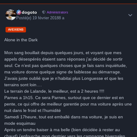
Author stats
frédogoto
Administrators
Posté(e)
19 février 2018
8 a
AVEXIENS
Alone in the Dark
Mon sang bouillait depuis quelques jours, et voyant que mes
appels désespérés étaient sans réponses j’ai décidé de sortir
seul. Ce n’est pas quelques choses que je fais sans inquiétude,
ma voiture donne quelque signe de faiblesse au démarrage.
J’avais juste oublié que je n’habitai plus Longuesse et que les
terrains sont loin….
Le terrain de Lalande, le meilleur, est a 2 heures !!!!
Parnes a 1h15. Ce sera Parnes, surtout que ce dernier est en
pente, ce qui offre de meilleur garentie pour ma voiture après une
nuit dans le froid et l’humidité
Samedi 17heure, tout est emballé dans ma voiture, je suis en
mode esquimau
Après un tendre baiser à ma belle (bien décidée à rester au
chaud) j’enfourche mon destrier vers les campagne hivernales