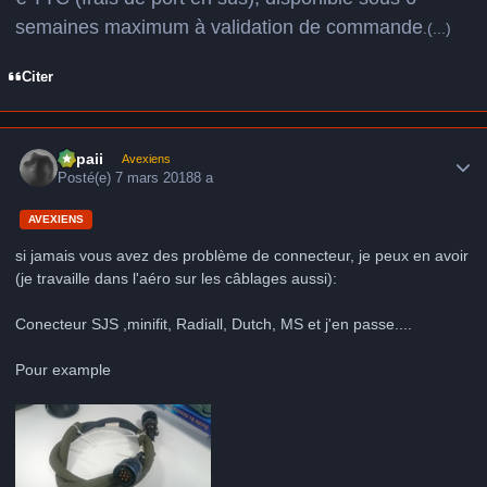
semaines maximum à validation de commande
.(...)
Citer
Author stats
supaii
Avexiens
Posté(e)
7 mars 2018
8 a
AVEXIENS
si jamais vous avez des problème de connecteur, je peux en avoir
(je travaille dans l'aéro sur les câblages aussi):
Conecteur SJS ,minifit, Radiall, Dutch, MS et j'en passe....
Pour example