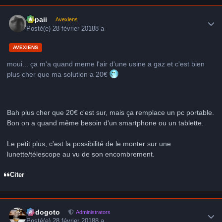
Author stats
supaii
Avexiens
Posté(e)
28 février 2018
8 a
AVEXIENS
moui... ça m'a quand meme l'air d'une usine a gaz et c'est bien
plus cher que ma solution a 20€
Bah plus cher que 20€ c'est sur, mais ça remplace un pc portable.
Bon on a quand même besoin d'un smartphone ou un tablette.
Le petit plus, c'est la possibilité de le monter sur une
lunette/télescope au vu de son encombrement.
Citer
Author stats
frédogoto
Administrators
Posté(e)
28 février 2018
8 a