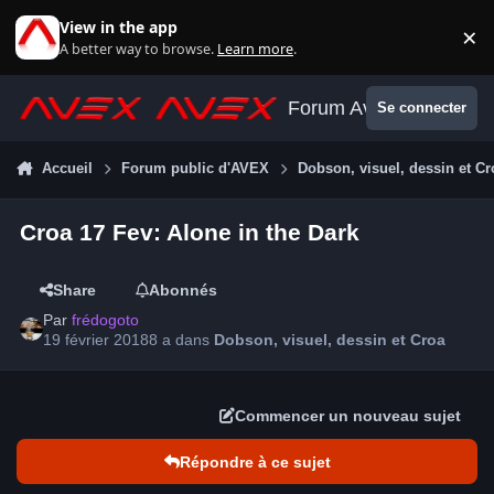
Aller au contenu
View in the app
×
Di
A better way to browse.
Learn more
.
Forum Avex
Se connecter
Accueil
Forum public d'AVEX
Dobson, visuel, dessin et Cr
Croa 17 Fev: Alone in the Dark
Share
Abonnés
Par
frédogoto
19 février 2018
8 a
dans
Dobson, visuel, dessin et Croa
Commencer un nouveau sujet
Répondre à ce sujet