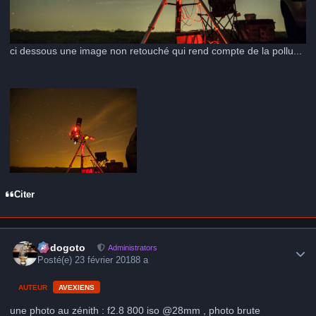
ci dessous une image non retouché qui rend compte de la pollu...
Citer
Author stats
frédogoto
Administrators
Posté(e)
23 février 2018
8 a
AUTEUR
AVEXIENS
une photo au zénith : f2.8 800 iso @28mm , photo brute