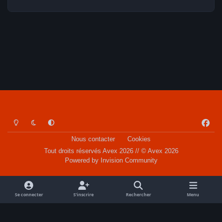
Light Mode
Dark Mode
System Preference
f
a
Nous contacter
Cookies
c
Tout droits réservés Avex 2026 // © Avex 2026
e
Powered by
Invision Community
b
o
o
Se connecter
S’inscrire
Rechercher
Menu
k